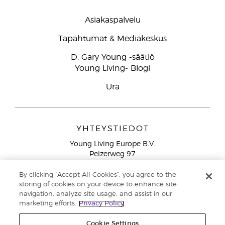
Asiakaspalvelu
Tapahtumat & Mediakeskus
D. Gary Young -säätiö
Young Living- Blogi
Ura
YHTEYSTIEDOT
Young Living Europe B.V.
Peizerweg 97
9727 AJ Groningen
Netherlands
By clicking “Accept All Cookies”, you agree to the
storing of cookies on your device to enhance site
Ilmainen yhteydenotto lankanumeroista Suomesta
0800
navigation, analyze site usage, and assist in our
913 239
marketing efforts.
Privacy Policy
Email: asiakaspalvelu@youngliving.com
Cookie Settings