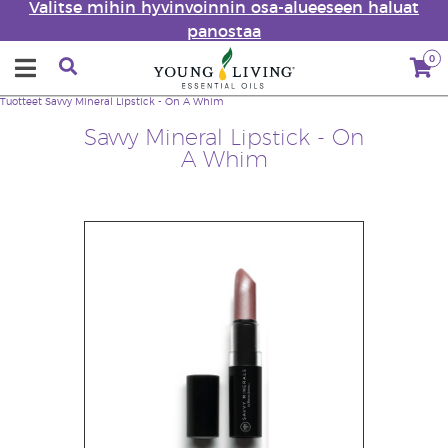
Valitse mihin hyvinvoinnin osa-alueeseen haluat
panostaa
0
Tuotteet
Savvy Mineral Lipstick - On A Whim
Savvy Mineral Lipstick - On
A Whim