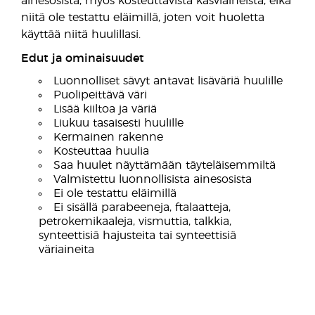
ainesosista, myös kosteuttavista kasviaineista, eikä
niitä ole testattu eläimillä, joten voit huoletta
käyttää niitä huulillasi.
Edut ja ominaisuudet
Luonnolliset sävyt antavat lisäväriä huulille
Puolipeittävä väri
Lisää kiiltoa ja väriä
Liukuu tasaisesti huulille
Kermainen rakenne
Kosteuttaa huulia
Saa huulet näyttämään täyteläisemmiltä
Valmistettu luonnollisista ainesosista
Ei ole testattu eläimillä
Ei sisällä parabeeneja, ftalaatteja,
petrokemikaaleja, vismuttia, talkkia,
synteettisiä hajusteita tai synteettisiä
väriaineita