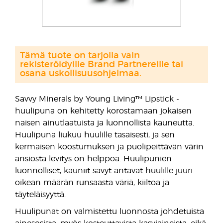
Tämä tuote on tarjolla vain
rekisteröidyille Brand Partnereille tai
osana uskollisuusohjelmaa.
Savvy Minerals by Young Living™ Lipstick -
huulipuna on kehitetty korostamaan jokaisen
naisen ainutlaatuista ja luonnollista kauneutta.
Huulipuna liukuu huulille tasaisesti, ja sen
kermaisen koostumuksen ja puolipeittävän värin
ansiosta levitys on helppoa. Huulipunien
luonnolliset, kauniit sävyt antavat huulille juuri
oikean määrän runsaasta väriä, kiiltoa ja
täyteläisyyttä.
Huulipunat on valmistettu luonnosta johdetuista