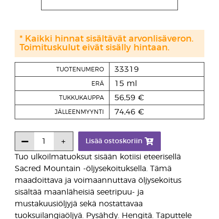
* Kaikki hinnat sisältävät arvonlisäveron.
Toimituskulut eivät sisälly hintaan.
33319
TUOTENUMERO
15 ml
ERÄ
56,59 €
TUKKUKAUPPA
74,46 €
JÄLLEENMYYNTI
Lisää ostoskoriin
Tuo ulkoilmatuoksut sisään kotiisi eteerisellä
Sacred Mountain -öljysekoituksella. Tämä
maadoittava ja voimaannuttava öljysekoitus
sisältää maanläheisiä seetripuu- ja
mustakuusiöljyjä sekä nostattavaa
tuoksuilangiaöljyä. Pysähdy. Hengitä. Taputtele