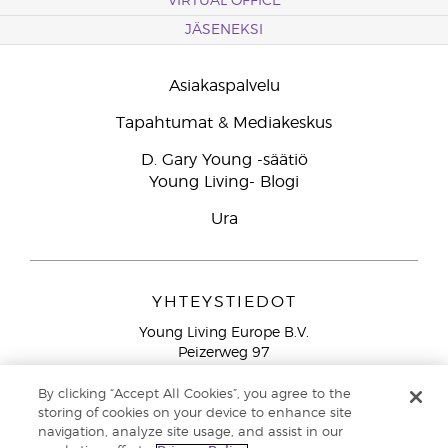
VIRTUAL OFFICE
JÄSENEKSI
Asiakaspalvelu
Tapahtumat & Mediakeskus
D. Gary Young -säätiö
Young Living- Blogi
Ura
YHTEYSTIEDOT
Young Living Europe B.V.
Peizerweg 97
9727 AJ Groningen
Netherlands
By clicking “Accept All Cookies”, you agree to the
storing of cookies on your device to enhance site
Ilmainen yhteydenotto lankanumeroista Suomesta
0800
navigation, analyze site usage, and assist in our
913 239