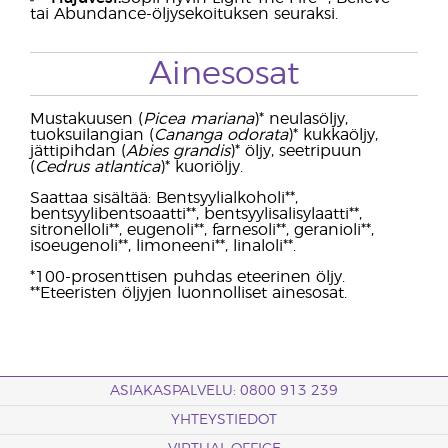
tai Abundance-öljysekoituksen seuraksi.
Ainesosat
Mustakuusen (
Picea mariana
)* neulasöljy,
tuoksuilangian (
Cananga odorata
)* kukkaöljy,
jättipihdan (
Abies grandis
)* öljy, seetripuun
(
Cedrus atlantica
)* kuoriöljy.
Saattaa sisältää: Bentsyylialkoholi**,
bentsyylibentsoaatti**, bentsyylisalisylaatti**,
sitronelloli**, eugenoli**, farnesoli**, geranioli**,
isoeugenoli**, limoneeni**, linaloli**.
*100-prosenttisen puhdas eteerinen öljy.
**Eteeristen öljyjen luonnolliset ainesosat.
ASIAKASPALVELU: 0800 913 239
YHTEYSTIEDOT