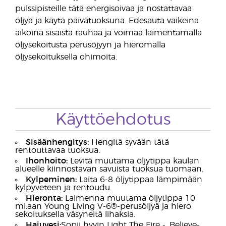
pulssipisteille tätä energisoivaa ja nostattavaa
öljyä ja käytä päivätuoksuna. Edesauta vaikeina
aikoina sisäistä rauhaa ja voimaa laimentamalla
öljysekoitusta perusöjyyn ja hieromalla
öljysekoituksella ohimoita.
Käyttöehdotus
Sisäänhengitys:
Hengitä syvään tätä
rentouttavaa tuoksua.
Ihonhoito:
Levitä muutama öljytippa kaulan
alueelle kiinnostavan savuista tuoksua tuomaan.
Kylpeminen:
Laita 6-8 öljytippaa lämpimään
kylpyveteen ja rentoudu.
Hieronta:
Laimenna muutama öljytippa 10
ml:aan Young Living V-6®-perusöljyä ja hiero
sekoituksella väsyneitä lihaksia.
Hajuvesi:
Sopii hyvin Light The Fire -, Believe-