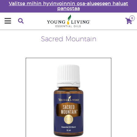
Valitse mihin hyvinvoinnin osa-alueeseen haluat
panostaa
0
Sacred Mountain