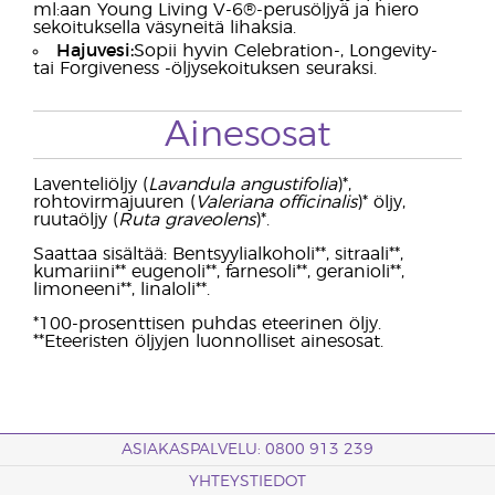
ml:aan Young Living V-6®-perusöljyä ja hiero
sekoituksella väsyneitä lihaksia.
Hajuvesi:
Sopii hyvin Celebration-, Longevity-
tai Forgiveness -öljysekoituksen seuraksi.
Ainesosat
Laventeliöljy (
Lavandula angustifolia
)*,
rohtovirmajuuren (
Valeriana officinalis
)* öljy,
ruutaöljy (
Ruta graveolens
)*.
Saattaa sisältää: Bentsyylialkoholi**, sitraali**,
kumariini** eugenoli**, farnesoli**, geranioli**,
limoneeni**, linaloli**.
*100-prosenttisen puhdas eteerinen öljy.
**Eteeristen öljyjen luonnolliset ainesosat.
ASIAKASPALVELU: 0800 913 239
YHTEYSTIEDOT