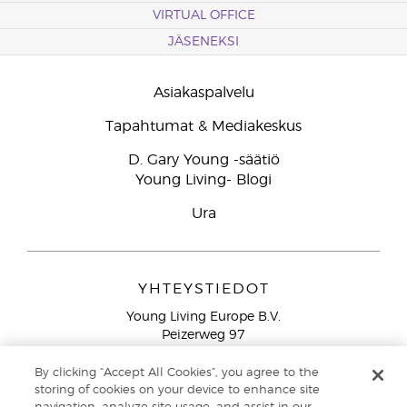
VIRTUAL OFFICE
JÄSENEKSI
Asiakaspalvelu
Tapahtumat & Mediakeskus
D. Gary Young -säätiö
Young Living- Blogi
Ura
YHTEYSTIEDOT
Young Living Europe B.V.
Peizerweg 97
9727 AJ Groningen
Netherlands
By clicking “Accept All Cookies”, you agree to the
storing of cookies on your device to enhance site
Ilmainen yhteydenotto lankanumeroista Suomesta
0800