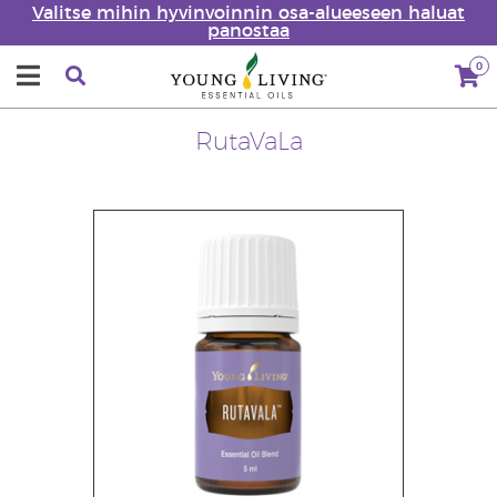
Valitse mihin hyvinvoinnin osa-alueeseen haluat
panostaa
0
RutaVaLa