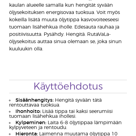
kaulan alueelle samalla kun hengität syvään
öljysekoituksen energisovaa tuoksua. Voit myös
kokeilla lisätä muuta öljytippa kasvovoiteeseesi
tuomaan lisähehkua iholle. Edesauta rauhaa ja
positiivisuutta. Pysähdy. Hengitä. RutaVaLa-
öljysekoitus auttaa sinua olemaan se, joka sinun
kuuluukin olla.
Käyttöehdotus
Sisäänhengitys:
Hengitä syvään tätä
rentouttavaa tuoksua.
Ihonhoito:
Lisää tippa tai kaksi seerumiisi
tuomaan lisähehkua ihollesi.
Kylpeminen:
Laita 6-8 öljytippaa lämpimään
kylpyveteen ja rentoudu.
Hieronta:
Laimenna muutama öljytippa 10