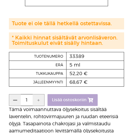
Tuote ei ole tällä hetkellä ostettavissa.
* Kaikki hinnat sisältävät arvonlisäveron.
Toimituskulut eivät sisälly hintaan.
33389
TUOTENUMERO
5 ml
ERÄ
52,20 €
TUKKUKAUPPA
68,67 €
JÄLLEENMYYNTI
Lisää ostoskoriin
Tämä voimaannuttava öljysekoitus sisältää
laventelin, rohtovirmajuuren ja ruudan eteerisiä
öljyjä. Tasapainota chakrojasi ja valmistaudu
aamumeditaatioon levittämällä öljysekoitusta