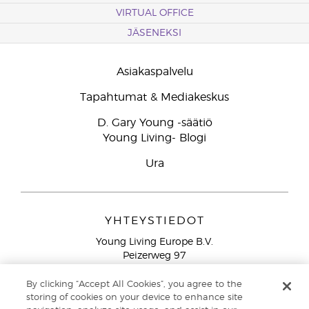
VIRTUAL OFFICE
JÄSENEKSI
Asiakaspalvelu
Tapahtumat & Mediakeskus
D. Gary Young -säätiö
Young Living- Blogi
Ura
YHTEYSTIEDOT
Young Living Europe B.V.
Peizerweg 97
9727 AJ Groningen
Netherlands
By clicking “Accept All Cookies”, you agree to the
storing of cookies on your device to enhance site
Ilmainen yhteydenotto lankanumeroista Suomesta
0800