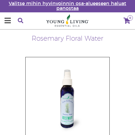
Valitse mihin hyvinvoinnin osa-alueeseen haluat
panostaa
0
Rosemary Floral Water