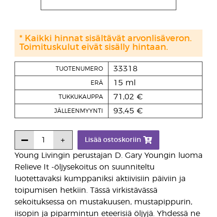
* Kaikki hinnat sisältävät arvonlisäveron.
Toimituskulut eivät sisälly hintaan.
33318
TUOTENUMERO
15 ml
ERÄ
71,02 €
TUKKUKAUPPA
93,45 €
JÄLLEENMYYNTI
Lisää ostoskoriin
Young Livingin perustajan D. Gary Youngin luoma
Relieve It -öljysekoitus on suunniteltu
luotettavaksi kumppaniksi aktiivisiin päiviin ja
toipumisen hetkiin. Tässä virkistävässä
sekoituksessa on mustakuusen, mustapippurin,
iisopin ja piparmintun eteerisiä öljyjä. Yhdessä ne