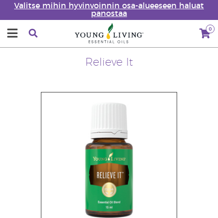
Valitse mihin hyvinvoinnin osa-alueeseen haluat
panostaa
0
Relieve It