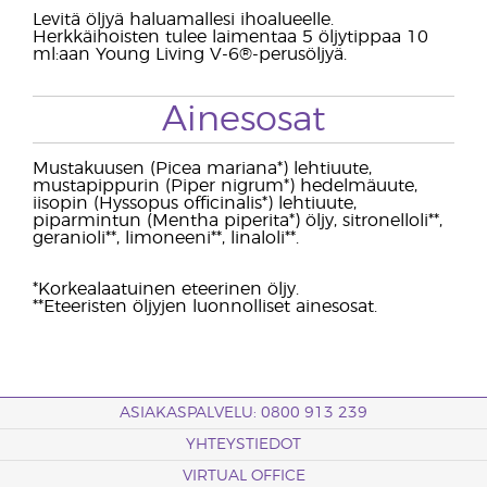
Levitä öljyä haluamallesi ihoalueelle.
Herkkäihoisten tulee laimentaa 5 öljytippaa 10
ml:aan Young Living V-6®-perusöljyä.
Ainesosat
Mustakuusen (Picea mariana*) lehtiuute,
mustapippurin (Piper nigrum*) hedelmäuute,
iisopin (Hyssopus officinalis*) lehtiuute,
piparmintun (Mentha piperita*) öljy, sitronelloli**,
geranioli**, limoneeni**, linaloli**.
*Korkealaatuinen eteerinen öljy.
**Eteeristen öljyjen luonnolliset ainesosat.
ASIAKASPALVELU: 0800 913 239
YHTEYSTIEDOT
VIRTUAL OFFICE