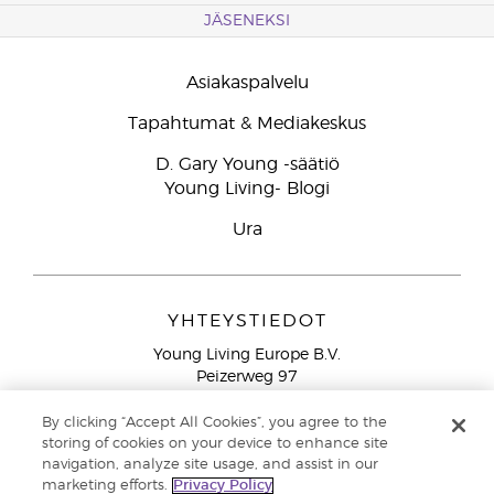
JÄSENEKSI
Asiakaspalvelu
Tapahtumat & Mediakeskus
D. Gary Young -säätiö
Young Living- Blogi
Ura
YHTEYSTIEDOT
Young Living Europe B.V.
Peizerweg 97
9727 AJ Groningen
Netherlands
By clicking “Accept All Cookies”, you agree to the
storing of cookies on your device to enhance site
Ilmainen yhteydenotto lankanumeroista Suomesta
0800
navigation, analyze site usage, and assist in our
913 239
marketing efforts.
Privacy Policy