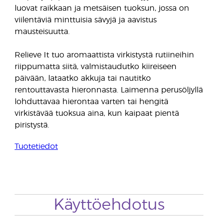
luovat raikkaan ja metsäisen tuoksun, jossa on
viilentäviä minttuisia sävyjä ja aavistus
mausteisuutta.
Relieve It tuo aromaattista virkistystä rutiineihin
riippumatta siitä, valmistaudutko kiireiseen
päivään, lataatko akkuja tai nautitko
rentouttavasta hieronnasta. Laimenna perusöljyllä
lohduttavaa hierontaa varten tai hengitä
virkistävää tuoksua aina, kun kaipaat pientä
piristystä.
Tuotetiedot
Käyttöehdotus