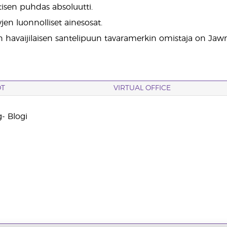
isen puhdas absoluutti.
yjen luonnolliset ainesosat.
n havaijilaisen santelipuun tavaramerkin omistaja on Jaw
OT
VIRTUAL OFFICE
- Blogi