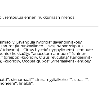
a voit rentoutua ennen nukkumaan menoa.
t
lmäöljy, Lavandula hybrida* (lavandiini) -öljy,
latum* (kuninkaallinen Havaijin^ santelipuu) -
* (davana) -, Citrus hystrix* (ryppylimetti) -lehtiuute,
asaunio)-kukkaöljy, Tanacetum annuum* (sininen
(greippi) -kuoriöljy, Citrus reticulata* (tangeriini) -
 -kuoriöljy, Ocotea quixos* (viherlaakeri) -lehtiöljy.
tti**, sinnamaali**, sinnamyylialkoholi**, sitraali**,
moneeni**, linaloli**.