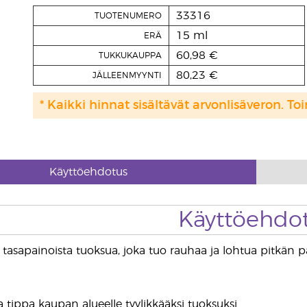
33316
TUOTENUMERO
15 ml
ERÄ
60,98 €
TUKKUKAUPPA
80,23 €
JÄLLEENMYYNTI
* Kaikki hinnat sisältävät arvonlisäveron. Toi
Käyttöehdotus
Käyttöehdo
 tasapainoista tuoksua, joka tuo rauhaa ja lohtua pitkän p
tippa kaupan alueelle tyylikkääksi tuoksuksi.