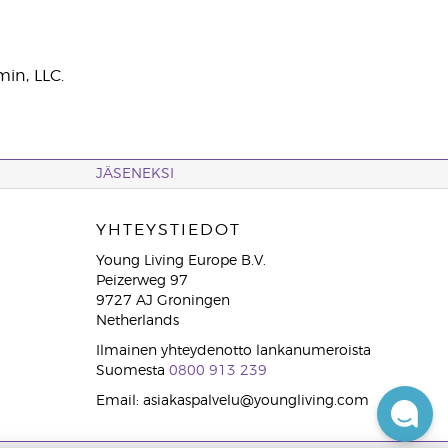
min, LLC.
JÄSENEKSI
YHTEYSTIEDOT
Young Living Europe B.V.
Peizerweg 97
9727 AJ Groningen
Netherlands
Ilmainen yhteydenotto lankanumeroista
Suomesta
0800 913 239
Email: asiakaspalvelu@youngliving.com