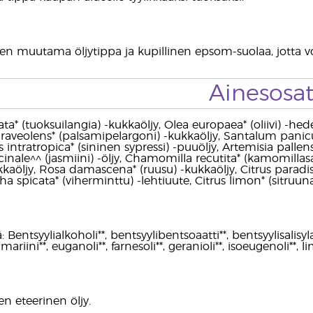
een muutama öljytippa ja kupillinen epsom-suolaa, jott
Ainesosa
* (tuoksuilangia) -kukkaöljy, Olea europaea* (oliivi) -hede
aveolens* (palsamipelargoni) -kukkaöljy, Santalum panicu
is intratropica* (sininen sypressi) -puuöljy, Artemisia pallens
inale^^ (jasmiini) -öljy, Chamomilla recutita* (kamomill
kkaöljy, Rosa damascena* (ruusu) -kukkaöljy, Citrus paradisi* 
ha spicata* (viherminttu) -lehtiuute, Citrus limon* (sitruuna)
: Bentsyylialkoholi**, bentsyylibentsoaatti**, bentsyylisalisylaa
umariini**, euganoli**, farnesoli**, geranioli**, isoeugenoli**, li
n eteerinen öljy.