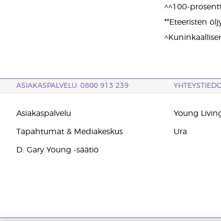
^^100-prosentt
**Eteeristen ölj
^Kuninkaallise
ASIAKASPALVELU: 0800 913 239
YHTEYSTIED
Asiakaspalvelu
Young Living
Tapahtumat & Mediakeskus
Ura
D. Gary Young -säätiö