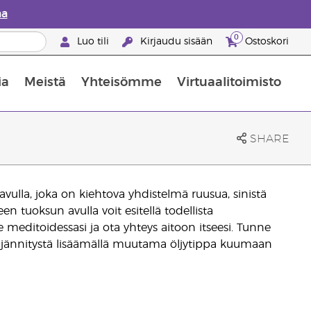
aa
0
Luo tili
Kirjaudu sisään
Ostoskori
ia
Meistä
Yhteisömme
Virtuaalitoimisto
nus valikoiduista ihonhoitotuotteista
Young Livingin ravintolisäopas
Miten eteerisiä öljyjä käytetään
SHARE
vulla, joka on kiehtova yhdistelmä ruusua, sinistä
en tuoksun avulla voit esitellä todellista
e meditoidessasi ja ota yhteys aitoon itseesi. Tunne
en jännitystä lisäämällä muutama öljytippa kuumaan