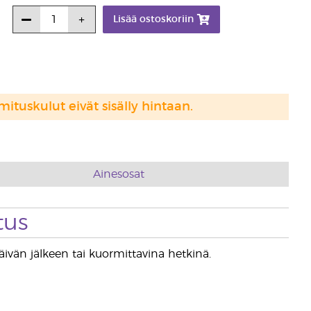
Lisää ostoskoriin
mituskulut eivät sisälly hintaan.
Ainesosat
tus
äivän jälkeen tai kuormittavina hetkinä.