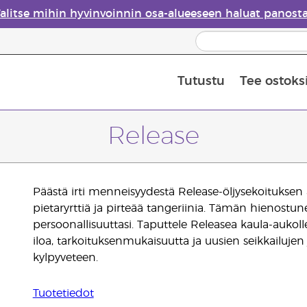
alitse mihin hyvinvoinnin osa-alueeseen haluat panost
Tutustu
Tee ostoks
Eteeristen öljyjen turvallisuus
Viimeinen mahdollisuus: 50 % alen
Release
Päästä irti menneisyydestä Release-öljysekoituksen a
pietaryrttiä ja pirteää tangeriinia. Tämän hienostune
persoonallisuuttasi. Taputtele Releasea kaula-aukoll
iloa, tarkoituksenmukaisuutta ja uusien seikkailuj
kylpyveteen.
Tuotetiedot