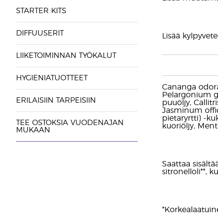
STARTER KITS
DIFFUUSERIT
Lisää kylpyvet
LIIKETOIMINNAN TYÖKALUT
HYGIENIATUOTTEET
Cananga odorata
Pelargonium gr
ERILAISIIN TARPEISIIN
puuöljy, Callitr
Jasminum offic
pietaryrtti) -ku
TEE OSTOKSIA VUODENAJAN
kuoriöljy, Ment
MUKAAN
Saattaa sisältää
sitronelloli**, k
*Korkealaatuine