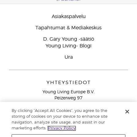
Asiakaspalvelu
Tapahtumat & Mediakeskus
D. Gary Young -säätiö
Young Living- Blogi
Ura
YHTEYSTIEDOT
Young Living Europe B.V.
Peizerweg 97
9727 AJ Groningen
Netherlands
By clicking “Accept All Cookies”, you agree to the
storing of cookies on your device to enhance site
Ilmainen yhteydenotto lankanumeroista Suomesta
0800
navigation, analyze site usage, and assist in our
913 239
marketing efforts.
Privacy Policy
Email: asiakaspalvelu@youngliving.com