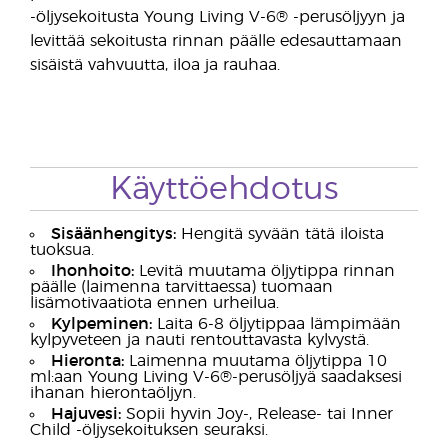
-öljysekoitusta Young Living V-6® -perusöljyyn ja
levittää sekoitusta rinnan päälle edesauttamaan
sisäistä vahvuutta, iloa ja rauhaa.
Käyttöehdotus
Sisäänhengitys:
Hengitä syvään tätä iloista
tuoksua.
Ihonhoito:
Levitä muutama öljytippa rinnan
päälle (laimenna tarvittaessa) tuomaan
lisämotivaatiota ennen urheilua.
Kylpeminen:
Laita 6-8 öljytippaa lämpimään
kylpyveteen ja nauti rentouttavasta kylvystä.
Hieronta:
Laimenna muutama öljytippa 10
ml:aan Young Living V-6®-perusöljyä saadaksesi
ihanan hierontaöljyn.
Hajuvesi:
Sopii hyvin Joy-, Release- tai Inner
Child -öljysekoituksen seuraksi.