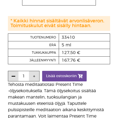
* Kaikki hinnat sisältävät arvonlisäveron.
Toimituskulut eivät sisälly hintaan.
33410
TUOTENUMERO
5 ml
ERÄ
127,50 €
TUKKUKAUPPA
167,76 €
JÄLLEENMYYNTI
Lisää ostoskoriin
Tehosta meditaatiotasi Present Time
-öljysekoituksella. Tämä öljysekoitus sisältää
makean mantelin, tuoksuilangian ja
mustakuusen eteerisiä öljyjä. Taputtele
pulssipisteille meditaation aikana keskittymistä
parantamaan. Voit laimentaa Present Time