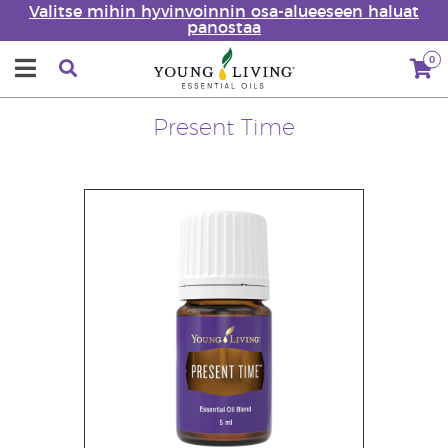
Valitse mihin hyvinvoinnin osa-alueeseen haluat
panostaa
0
Present Time