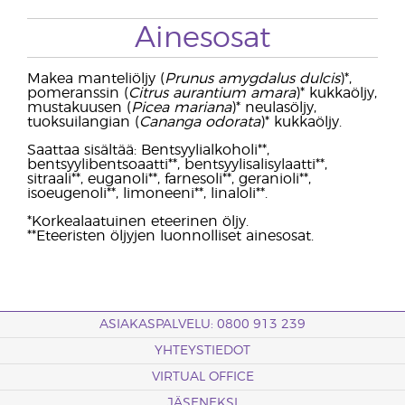
Ainesosat
Makea manteliöljy (
Prunus amygdalus dulcis
)*,
pomeranssin (
Citrus aurantium amara
)* kukkaöljy,
mustakuusen (
Picea mariana
)* neulasöljy,
tuoksuilangian (
Cananga odorata
)* kukkaöljy.
Saattaa sisältää: Bentsyylialkoholi**,
bentsyylibentsoaatti**, bentsyylisalisylaatti**,
sitraali**, euganoli**, farnesoli**, geranioli**,
isoeugenoli**, limoneeni**, linaloli**.
*Korkealaatuinen eteerinen öljy.
**Eteeristen öljyjen luonnolliset ainesosat.
ASIAKASPALVELU: 0800 913 239
YHTEYSTIEDOT
VIRTUAL OFFICE
JÄSENEKSI