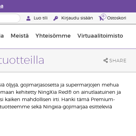
aa
0
Luo tili
Kirjaudu sisään
Ostoskori
ia
Meistä
Yhteisömme
Virtuaalitoimisto
nus valikoiduista ihonhoitotuotteista
Young Livingin ravintolisäopas
Miten eteerisiä öljyjä käytetään
uotteilla
SHARE
isiä öljyjä, gojimarjasosetta ja supermarjojen mehua
ukemaan kehitetty NingXia Red® on ainutlaatuinen ja
si kaiken mahdollisen irti. Hanki tämä Premium-
-tuotteemme sekä Ningxia-gojimarjaa esitteleviä