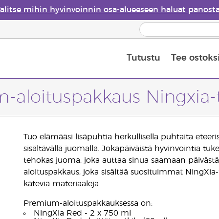
alitse mihin hyvinvoinnin osa-alueeseen haluat panost
Tutustu
Tee ostoks
Eteeristen öljyjen turvallisuus
Viimeinen mahdollisuus: 50 % alen
aloituspakkaus Ningxia-t
Tuo elämääsi lisäpuhtia herkullisella puhtaita eteer
sisältävällä juomalla. Jokapäiväistä hyvinvointia t
tehokas juoma, joka auttaa sinua saamaan päivästä
aloituspakkaus, joka sisältää suosituimmat NingXia
käteviä materiaaleja.
Premium-aloituspakkauksessa on:
NingXia Red - 2 x 750 ml