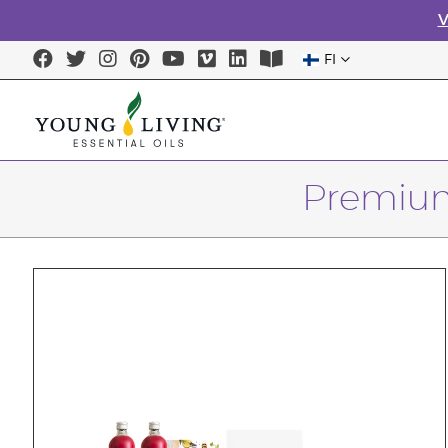
V
FI
Premium-