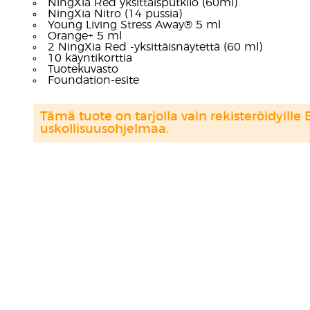
NingXia Red yksittäisputkilo (60ml)
NingXia Nitro (14 pussia)
Young Living Stress Away® 5 ml
Orange+ 5 ml
2 NingXia Red -yksittäisnäytettä (60 ml)
10 käyntikorttia
Tuotekuvasto
Foundation-esite
Tämä tuote on tarjolla vain rekisteröidyille 
uskollisuusohjelmaa.