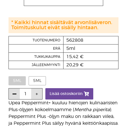
* Kaikki hinnat sisältävät arvonlisäveron.
Toimituskulut eivät sisälly hintaan.
562808
TUOTENUMERO
5ml
ERÄ
15,42 €
TUKKUKAUPPA
20,29 €
JÄLLEENMYYNTI
5ML
5ML
Lisää ostoskoriin
Upea Peppermint+ kuuluu hienojen kulinaaristen
Plus-öljyjen kokoelmaamme (
Mentha piperita
).
Peppermint Plus -öljyn maku on raikkaan viileä,
ja Peppermint Plus säilyy hyvänä keittiönkaapissa.