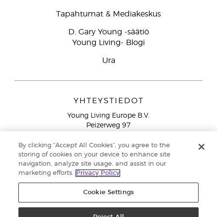
Tapahtumat & Mediakeskus
D. Gary Young -säätiö
Young Living- Blogi
Ura
YHTEYSTIEDOT
Young Living Europe B.V.
Peizerweg 97
9727 AJ Groningen
Netherlands
By clicking “Accept All Cookies”, you agree to the
storing of cookies on your device to enhance site
Ilmainen yhteydenotto lankanumeroista Suomesta
0800
navigation, analyze site usage, and assist in our
913 239
marketing efforts.
Privacy Policy
Email: asiakaspalvelu@youngliving.com
Cookie Settings
Tekijänoikeus © 2021 Young Living Essential Oils. Kaikki oikeudet