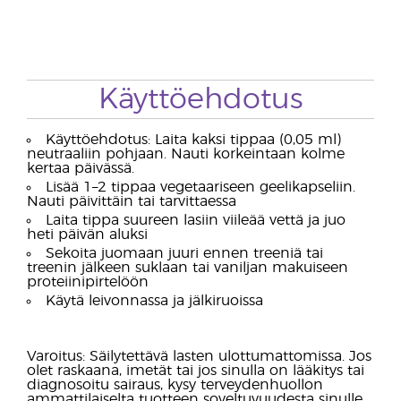
Käyttöehdotus
Käyttöehdotus: Laita kaksi tippaa (0,05 ml)
neutraaliin pohjaan. Nauti korkeintaan kolme
kertaa päivässä.
Lisää 1–2 tippaa vegetaariseen geelikapseliin.
Nauti päivittäin tai tarvittaessa
Laita tippa suureen lasiin viileää vettä ja juo
heti päivän aluksi
Sekoita juomaan juuri ennen treeniä tai
treenin jälkeen suklaan tai vaniljan makuiseen
proteiinipirtelöön
Käytä leivonnassa ja jälkiruoissa
Varoitus: Säilytettävä lasten ulottumattomissa. Jos
olet raskaana, imetät tai jos sinulla on lääkitys tai
diagnosoitu sairaus, kysy terveydenhuollon
ammattilaiselta tuotteen soveltuvuudesta sinulle