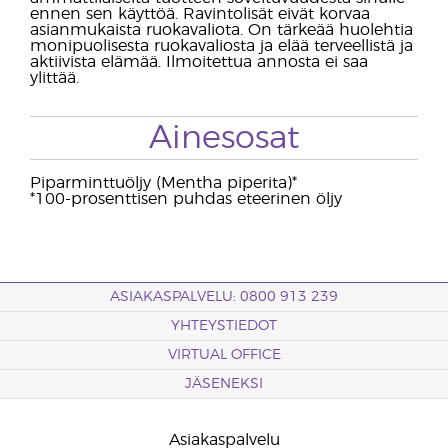
ennen sen käyttöä. Ravintolisät eivät korvaa
asianmukaista ruokavaliota. On tärkeää huolehtia
monipuolisesta ruokavaliosta ja elää terveellistä ja
aktiivista elämää. Ilmoitettua annosta ei saa
ylittää.
Ainesosat
Piparminttuöljy (Mentha piperita)*
*100-prosenttisen puhdas eteerinen öljy
ASIAKASPALVELU: 0800 913 239
YHTEYSTIEDOT
VIRTUAL OFFICE
JÄSENEKSI
Asiakaspalvelu