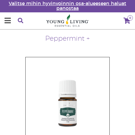
Valitse mihin hyvinvoinnin osa-alueeseen haluat
panostaa
0
Peppermint +