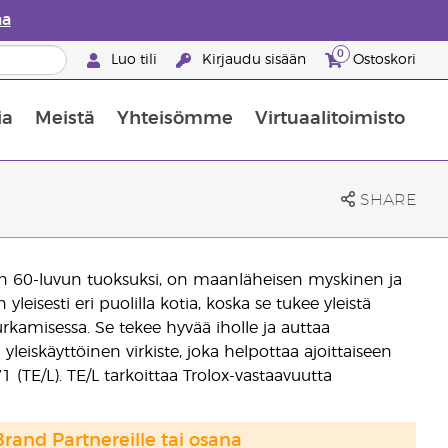
aa
0
Luo tili
Kirjaudu sisään
Ostoskori
ia
Meistä
Yhteisömme
Virtuaalitoimisto
nus valikoiduista ihonhoitotuotteista
Young Livingin ravintolisäopas
Miten eteerisiä öljyjä käytetään
SHARE
aan 60-luvun tuoksuksi, on maanläheisen myskinen ja
leisesti eri puolilla kotia, koska se tukee yleistä
rkamisessa. Se tekee hyvää iholle ja auttaa
leiskäyttöinen virkiste, joka helpottaa ajoittaiseen
(TE/L). TE/L tarkoittaa Trolox-vastaavuutta
Brand Partnereille tai osana