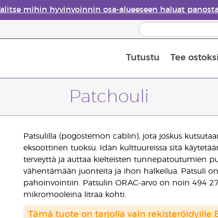
alitse mihin hyvinvoinnin osa-alueeseen haluat panost
Tutustu
Tee ostoks
Eteeristen öljyjen turvallisuus
Viimeinen mahdollisuus: 50 % alen
Patchouli
Patsulilla (pogostemon cablin), jota joskus kutsut
eksoottinen tuoksu. Idän kulttuureissa sitä käytetään y
terveyttä ja auttaa kielteisten tunnepatoutumien pu
vähentämään juonteita ja ihon halkeilua. Patsuli on y
pahoinvointiin. Patsulin ORAC-arvo on noin 494 271 
mikromooleina litraa kohti.
Tämä tuote on tarjolla vain rekisteröidyille 