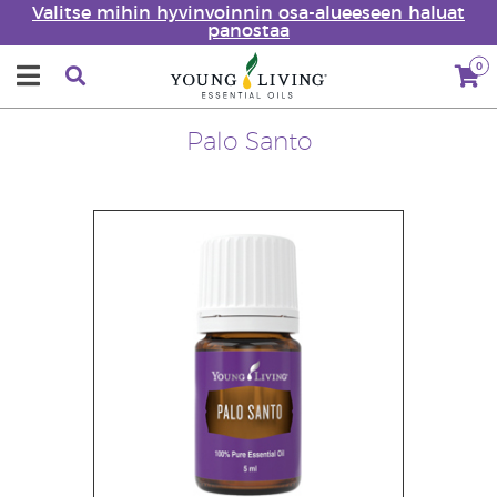
Valitse mihin hyvinvoinnin osa-alueeseen haluat
panostaa
0
Palo Santo