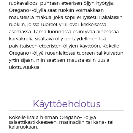
ruokavalioosi puhtaan eteerisen öljyn hyötyjä.
Oregano+-öljyllä saat ruokiin voimakkaan
mausteista makua, joka sopii erityisesti italialaisiin
ruokiin, joissa tuoreet yrtit ovat keskeisessä
asemassa. Tämä luonnossa esiintyvää ainesosaa
karvakrolia sisältävä öljy on täydellinen lisä
päivittäiseen eteeristen öljyjen käyttöön. Kokeile
Oregano+-öljyä ruoanlaitossa tuoreen tai kuivatun
yrtin sijaan, niin saat sen mausta esiin uusia
ulottuvuuksia!
Käyttöehdotus
Kokeile lisätä hieman Oregano+ -öljyä
salaattikastikkeeseen, marinadiin tai kana- tai
kalaruokaan.