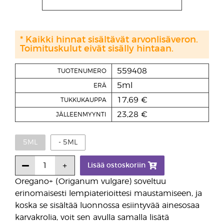
* Kaikki hinnat sisältävät arvonlisäveron.
Toimituskulut eivät sisälly hintaan.
559408
TUOTENUMERO
5ml
ERÄ
17,69 €
TUKKUKAUPPA
23,28 €
JÄLLEENMYYNTI
5ML
- 5ML
Lisää ostoskoriin
Oregano+ (Origanum vulgare) soveltuu
erinomaisesti lempiaterioittesi maustamiseen, ja
koska se sisältää luonnossa esiintyvää ainesosaa
karvakrolia, voit sen avulla samalla lisätä