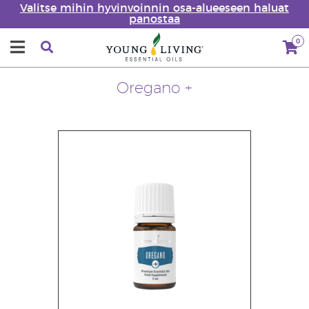
Valitse mihin hyvinvoinnin osa-alueeseen haluat
panostaa
0
Oregano +