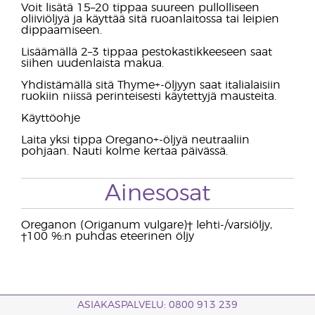
Voit lisätä 15–20 tippaa suureen pullolliseen
oliiviöljyä ja käyttää sitä ruoanlaitossa tai leipien
dippaamiseen.
Lisäämällä 2–3 tippaa pestokastikkeeseen saat
siihen uudenlaista makua.
Yhdistämällä sitä Thyme+-öljyyn saat italialaisiin
ruokiin niissä perinteisesti käytettyjä mausteita.
Käyttöohje
Laita yksi tippa Oregano+-öljyä neutraaliin
pohjaan. Nauti kolme kertaa päivässä.
Ainesosat
Oreganon (Origanum vulgare)† lehti-/varsiöljy,
†100 %:n puhdas eteerinen öljy
ASIAKASPALVELU: 0800 913 239