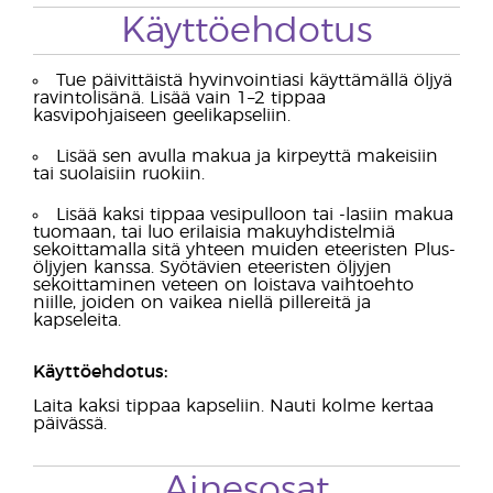
Käyttöehdotus
Tue päivittäistä hyvinvointiasi käyttämällä öljyä
ravintolisänä. Lisää vain 1–2 tippaa
kasvipohjaiseen geelikapseliin.
Lisää sen avulla makua ja kirpeyttä makeisiin
tai suolaisiin ruokiin.
Lisää kaksi tippaa vesipulloon tai -lasiin makua
tuomaan, tai luo erilaisia makuyhdistelmiä
sekoittamalla sitä yhteen muiden eteeristen Plus-
öljyjen kanssa. Syötävien eteeristen öljyjen
sekoittaminen veteen on loistava vaihtoehto
niille, joiden on vaikea niellä pillereitä ja
kapseleita.
Käyttöehdotus:
Laita kaksi tippaa kapseliin. Nauti kolme kertaa
päivässä.
Ainesosat