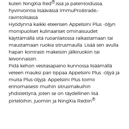
®
kuten NingXia Red
:issä ja patentoidussa,
hyvinvointia lisäävässä ImmuPro&trade;-
ravintolisässä.
Hyödynnä kaikki eteerisen Appelsiini Plus -öljyn
monipuoliset kulinaariset ominaisuudet
käyttämällä sitä ruoanlaitossa raikastamaan tai
maustamaan ruokia sitrusmaulla. Lisää sen avulla
hapan kontrasti makeisiin jälkiruokiin tai
leivonnaisiin.
Pidä kehon vesitasapaino kunnossa lisäämällä
veteen mauksi pari tippaa Appelsiini Plus -öljyä ja
muita Plus-öljyjä. Appelsiini Plus toimii
erinomaisesti muihin sitrusmakuihin
yhdistettynä, joten se on täydellinen lisä
®
pirtelöihin, juomiin ja NingXia Rediin
.