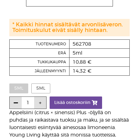
* Kaikki hinnat sisältävät arvonlisäveron.
Toimituskulut eivät sisälly hintaan.
562708
TUOTENUMERO
5ml
ERÄ
10,88 €
TUKKUKAUPPA
14,32 €
JÄLLEENMYYNTI
5ML
5ML
Lisää ostoskoriin
Appelsiini (citrus × sinensis) Plus -öljyllä on
puhdas ja raikastava tuoksu ja maku, ja se sisältää
luontaisesti esiintyvää ainesosaa limoneenia.
Young Living käyttää sitä monissa tuotteissa,