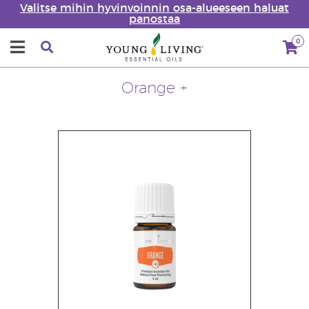
Valitse mihin hyvinvoinnin osa-alueeseen haluat
panostaa
0
Orange +