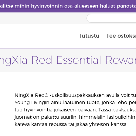
alitse mihin hyvinvoinnin osa-alueeseen haluat panost
Tutustu
Tee ostoks
Eteeristen öljyjen turvallisuus
Viimeinen mahdollisuus: 50 % alen
ngXia Red Essential Rewa
NingXia Red® -uskollisuuspakkauksen avulla voit t
Young Livingin ainutlaatuinen tuote, jonka teho p
tuo hyvinvointia jokaiseen päivään. Tässä pakkauks
juomat on pakattu suuriin, himmeisiin lasipulloihin
kätevä kantaa repussa tai jakaa yhteisön kanssa.