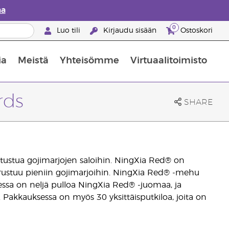
aa
0
Luo tili
Kirjaudu sisään
Ostoskori
ia
Meistä
Yhteisömme
Virtuaalitoimisto
nus valikoiduista ihonhoitotuotteista
Young Livingin ravintolisäopas
Miten eteerisiä öljyjä käytetään
rds
SHARE
utustua gojimarjojen saloihin. NingXia Red® on
erustuu pieniin gojimarjoihin. NingXia Red® -mehu
essa on neljä pulloa NingXia Red® -juomaa, ja
. Pakkauksessa on myös 30 yksittäisputkiloa, joita on