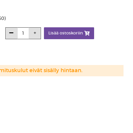
30)
Lisää ostoskoriin
mituskulut eivät sisälly hintaan.