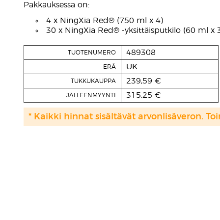
Pakkauksessa on:
4 x NingXia Red® (750 ml x 4)
30 x NingXia Red® -yksittäisputkilo (60 ml x 
489308
TUOTENUMERO
UK
ERÄ
239,59 €
TUKKUKAUPPA
315,25 €
JÄLLEENMYYNTI
* Kaikki hinnat sisältävät arvonlisäveron. Toi