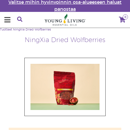
Valitse mihin hyvinvoinnin osa-alueeseen haluat
panostaa
0
Tuotteet
NingXia Dried Wolfberries
NingXia Dried Wolfberries