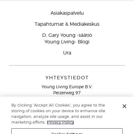
Asiakaspalvelu
Tapahtumat & Mediakeskus
D. Gary Young -säätiö
Young Living- Blogi
Ura
YHTEYSTIEDOT
Young Living Europe B.V.
Peizerweg 97
9727 AJ Groningen
Netherlands
By clicking “Accept All Cookies”, you agree to the
storing of cookies on your device to enhance site
Ilmainen yhteydenotto lankanumeroista Suomesta
0800
navigation, analyze site usage, and assist in our
913 239
marketing efforts.
Privacy Policy
Email: asiakaspalvelu@youngliving.com