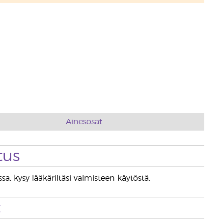
Ainesosat
tus
sa, kysy lääkäriltäsi valmisteen käytöstä.
t