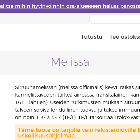
alitse mihin hyvinvoinnin osa-alueeseen haluat panost
Tutustu
Tee ostoks
Eteeristen öljyjen turvallisuus
Viimeinen mahdollisuus: 50 % alen
Melissa
Sitruunamelissan (melissa officinalis) kevyt, raikas s
karmeliittaveden tärkeä ainesosa (ranskalainen karm
1611 lähtien). Useiden tutkimusten mukaan sitruuna
talveen sopiva lohdullinen tuoksu ja tukee immuun
on noin 1 343 547 (TE/L). TE/L tarkoittaa Trolox-vas
Tämä tuote on tarjolla vain rekisteröidyille 
uskollisuusohjelmaa.