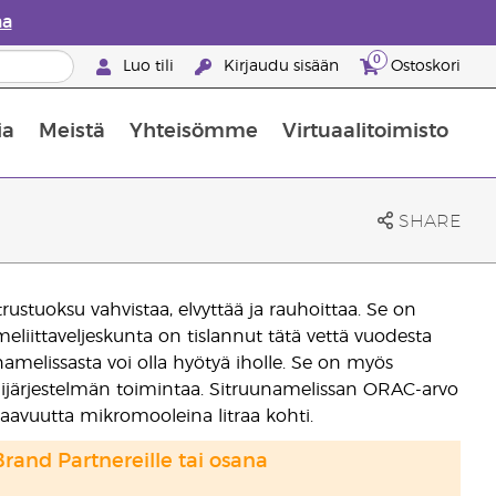
aa
0
Luo tili
Kirjaudu sisään
Ostoskori
ia
Meistä
Yhteisömme
Virtuaalitoimisto
nus valikoiduista ihonhoitotuotteista
Young Livingin ravintolisäopas
Miten eteerisiä öljyjä käytetään
SHARE
itrustuoksu vahvistaa, elvyttää ja rauhoittaa. Se on
eliittaveljeskunta on tislannut tätä vettä vuodesta
melissasta voi olla hyötyä iholle. Se on myös
ijärjestelmän toimintaa. Sitruunamelissan ORAC-arvo
taavuutta mikromooleina litraa kohti.
Brand Partnereille tai osana