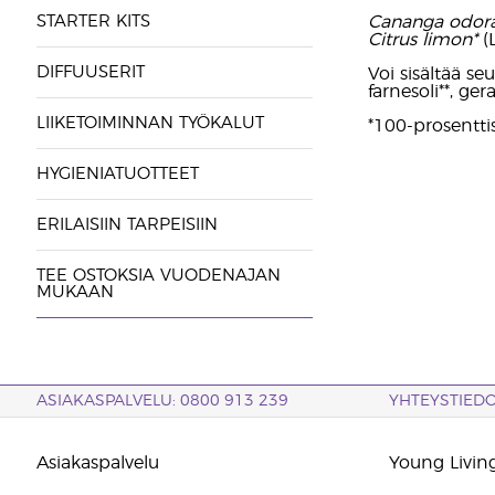
STARTER KITS
Cananga odora
Citrus limon*
(L
DIFFUUSERIT
Voi sisältää seur
farnesoli**, gera
LIIKETOIMINNAN TYÖKALUT
*100-prosenttis
HYGIENIATUOTTEET
ERILAISIIN TARPEISIIN
TEE OSTOKSIA VUODENAJAN
MUKAAN
ASIAKASPALVELU: 0800 913 239
YHTEYSTIED
Asiakaspalvelu
Young Living