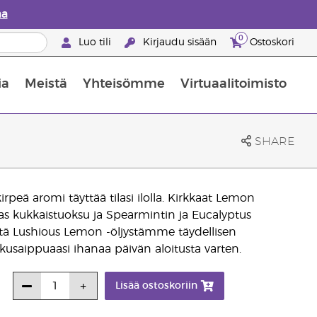
aa
0
Luo tili
Kirjaudu sisään
Ostoskori
ia
Meistä
Yhteisömme
Virtuaalitoimisto
nus valikoiduista ihonhoitotuotteista
Young Livingin ravintolisäopas
Miten eteerisiä öljyjä käytetään
SHARE
rpeä aromi täyttää tilasi ilolla. Kirkkaat Lemon
kas kukkaistuoksu ja Spearmintin ja Eucalyptus
stä Lushious Lemon -öljystämme täydellisen
ihkusaippuaasi ihanaa päivän aloitusta varten.
Lisää ostoskoriin