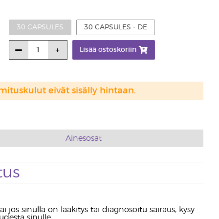
30 CAPSULES
30 CAPSULES - DE
Lisää ostoskoriin
mituskulut eivät sisälly hintaan.
Ainesosat
tus
i jos sinulla on lääkitys tai diagnosoitu sairaus, kysy
desta sinulle.