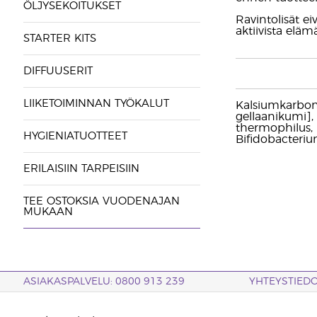
ÖLJYSEKOITUKSET
Ravintolisät ei
aktiivista eläm
STARTER KITS
DIFFUUSERIT
LIIKETOIMINNAN TYÖKALUT
Kalsiumkarbonaa
gellaanikumi],
thermophilus, 
HYGIENIATUOTTEET
Bifidobacterium
ERILAISIIN TARPEISIIN
TEE OSTOKSIA VUODENAJAN
MUKAAN
ASIAKASPALVELU: 0800 913 239
YHTEYSTIED