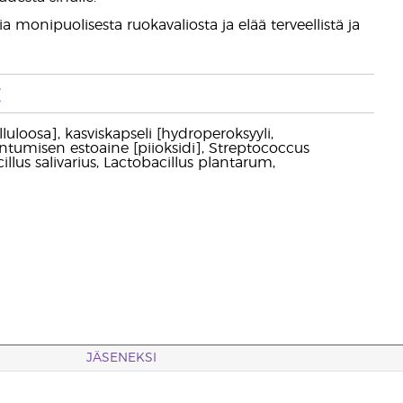
 monipuolisesta ruokavaliosta ja elää terveellistä ja
t
lluloosa], kasviskapseli [hydroperoksyyli,
ntumisen estoaine [piioksidi], Streptococcus
lus salivarius, Lactobacillus plantarum,
JÄSENEKSI