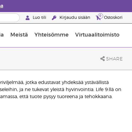
aa
0
Luo tili
Kirjaudu sisään
Ostoskori
ia
Meistä
Yhteisömme
Virtuaalitoimisto
nus valikoiduista ihonhoitotuotteista
Young Livingin ravintolisäopas
Miten eteerisiä öljyjä käytetään
SHARE
iviljelmää, jotka edustavat yhdeksää ystävällistä
leihin, ja ne tukevat yleistä hyvinvointia. Life 9:llä on
akaamassa, että tuote pysyy tuoreena ja tehokkaana.