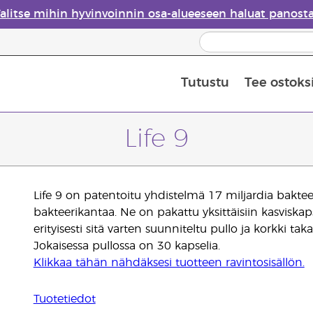
alitse mihin hyvinvoinnin osa-alueeseen haluat panost
Tutustu
Tee ostoks
Eteeristen öljyjen turvallisuus
Viimeinen mahdollisuus: 50 % alen
Life 9
Life 9 on patentoitu yhdistelmä 17 miljardia bakteer
bakteerikantaa. Ne on pakattu yksittäisiin kasviskapse
erityisesti sitä varten suunniteltu pullo ja korkki t
Jokaisessa pullossa on 30 kapselia.
Klikkaa tähän nähdäksesi tuotteen ravintosisällön.
Tuotetiedot