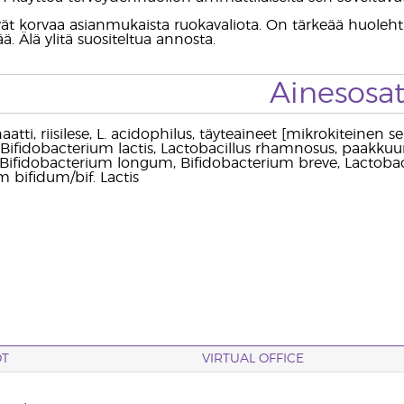
vät korvaa asianmukaista ruokavaliota. On tärkeää huolehtia
ää. Älä ylitä suositeltua annosta.
Ainesosa
tti, riisilese, L. acidophilus, täyteaineet [mikrokiteinen se
 Bifidobacterium lactis, Lactobacillus rhamnosus, paakkuu
Bifidobacterium longum, Bifidobacterium breve, Lactobacil
 bifidum/bif. Lactis
OT
VIRTUAL OFFICE