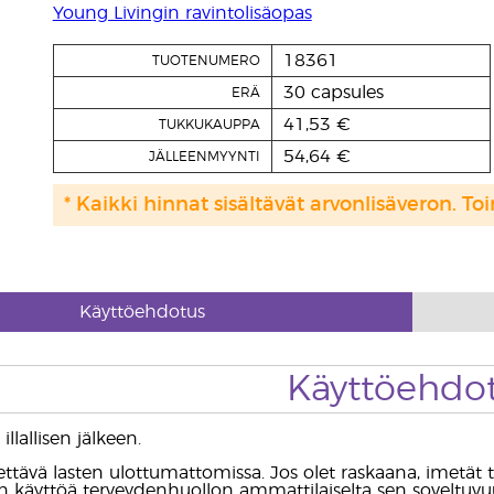
Young Livingin ravintolisäopas
18361
TUOTENUMERO
30 capsules
ERÄ
41,53 €
TUKKUKAUPPA
54,64 €
JÄLLEENMYYNTI
* Kaikki hinnat sisältävät arvonlisäveron. Toi
Käyttöehdotus
Käyttöehdo
illallisen jälkeen.
tettävä lasten ulottumattomissa. Jos olet raskaana, imetät ta
 käyttöä terveydenhuollon ammattilaiselta sen soveltuvuu