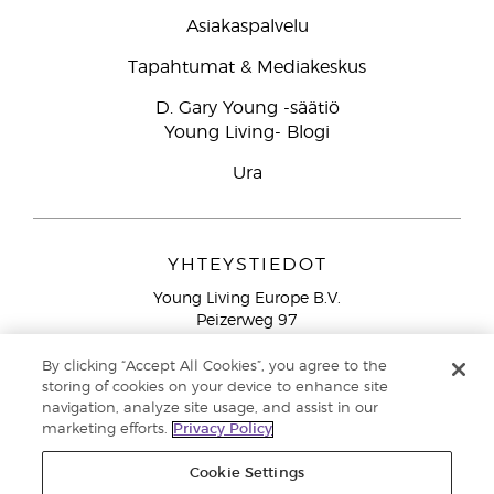
Asiakaspalvelu
Tapahtumat & Mediakeskus
D. Gary Young -säätiö
Young Living- Blogi
Ura
YHTEYSTIEDOT
Young Living Europe B.V.
Peizerweg 97
9727 AJ Groningen
Netherlands
By clicking “Accept All Cookies”, you agree to the
storing of cookies on your device to enhance site
Ilmainen yhteydenotto lankanumeroista Suomesta
0800
navigation, analyze site usage, and assist in our
913 239
marketing efforts.
Privacy Policy
Email: asiakaspalvelu@youngliving.com
Cookie Settings