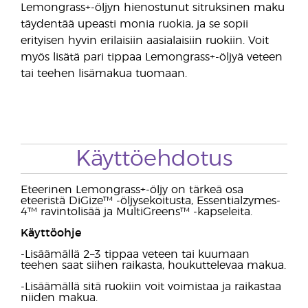
Lemongrass+-öljyn hienostunut sitruksinen maku
täydentää upeasti monia ruokia, ja se sopii
erityisen hyvin erilaisiin aasialaisiin ruokiin. Voit
myös lisätä pari tippaa Lemongrass+-öljyä veteen
tai teehen lisämakua tuomaan.
Käyttöehdotus
Eteerinen Lemongrass+-öljy on tärkeä osa
eteeristä DiGize™ -öljysekoitusta, Essentialzymes-
4™ ravintolisää ja MultiGreens™ -kapseleita.
Käyttöohje
-Lisäämällä 2–3 tippaa veteen tai kuumaan
teehen saat siihen raikasta, houkuttelevaa makua.
-Lisäämällä sitä ruokiin voit voimistaa ja raikastaa
niiden makua.