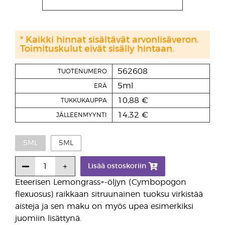
* Kaikki hinnat sisältävät arvonlisäveron.
Toimituskulut eivät sisälly hintaan.
562608
TUOTENUMERO
5ml
ERÄ
10,88 €
TUKKUKAUPPA
14,32 €
JÄLLEENMYYNTI
5ML
5ML
Lisää ostoskoriin
Eteerisen Lemongrass+-öljyn (Cymbopogon
flexuosus) raikkaan sitruunainen tuoksu virkistää
aisteja ja sen maku on myös upea esimerkiksi
juomiin lisättynä.