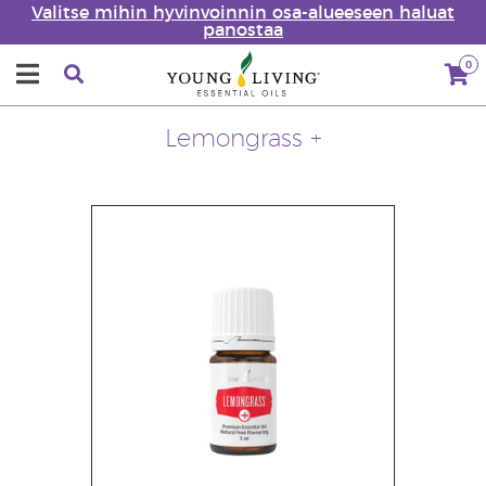
Valitse mihin hyvinvoinnin osa-alueeseen haluat
panostaa
0
Lemongrass +