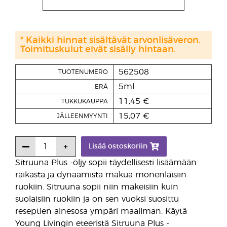
* Kaikki hinnat sisältävät arvonlisäveron.
Toimituskulut eivät sisälly hintaan.
562508
TUOTENUMERO
5ml
ERÄ
11,45 €
TUKKUKAUPPA
15,07 €
JÄLLEENMYYNTI
Lisää ostoskoriin
Sitruuna Plus -öljy sopii täydellisesti lisäämään
raikasta ja dynaamista makua monenlaisiin
ruokiin. Sitruuna sopii niin makeisiin kuin
suolaisiin ruokiin ja on sen vuoksi suosittu
reseptien ainesosa ympäri maailman. Käytä
Young Livingin eteeristä Sitruuna Plus -