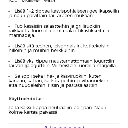
isoon lasilliseen vettä.
Lisää 1–2 tippaa kasvispohjaiseen geelikapseliin
ja nauti päivittäin tai tarpeen mukaan.
Tuo kesäisiin salaatteihin ja grilliruokiin
raikkautta luomalla omia salaattikastikkeita ja
marinadeja.
Lisää sitä teehen, leivonnaisiin, kotitekoisiin
hilloihin ja muihin herkkuihin.
Lisää yksi tippa maustamattomaan jogurttiin
tai vaniljajogurttiin. Viimeistele tuoreilla marjoilla.
Se sopii sekä liha- ja kasviruokiin, kuten
kanaan, kalaan, katkarapuihin ja vihanneksiin,
että nuudeleihin, riisiin ja pastasalaattiin.
Käyttöehdotus:
Laita kaksi tippaa neutraaliin pohjaan. Nauti
kolme kertaa päivässä.