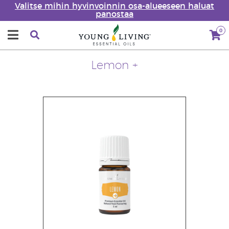
Valitse mihin hyvinvoinnin osa-alueeseen haluat
panostaa
0
Lemon +