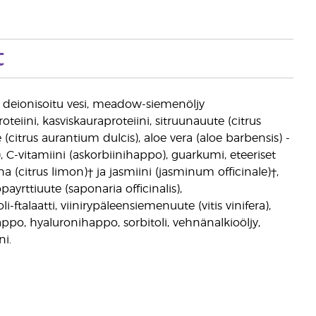
t
, deionisoitu vesi, meadow-siemenöljy
eiini, kasviskauraproteiini, sitruunauute (citrus
itrus aurantium dulcis), aloe vera (aloe barbensis) -
ti), C-vitamiini (askorbiinihappo), guarkumi, eteeriset
uuna (citrus limon)† ja jasmiini (jasminum officinale)†,
ayrttiuute (saponaria officinalis),
ftalaatti, viinirypäleensiemenuute (vitis vinifera),
appo, hyaluronihappo, sorbitoli, vehnänalkioöljy,
ni.