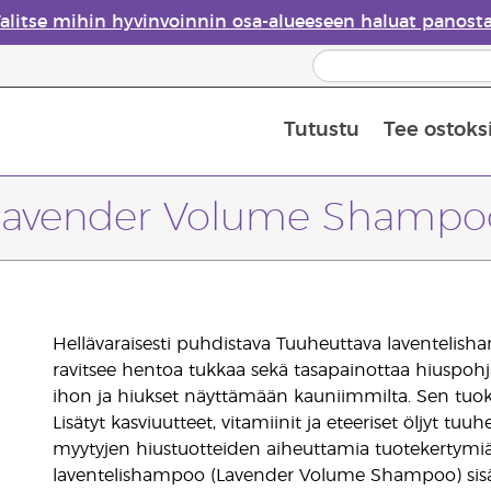
alitse mihin hyvinvoinnin osa-alueeseen haluat panost
Tutustu
Tee ostoks
Eteeristen öljyjen turvallisuus
Viimeinen mahdollisuus: 50 % alen
Lavender Volume Shampo
Hellävaraisesti puhdistava Tuuheuttava laventel
ravitsee hentoa tukkaa sekä tasapainottaa hiuspohjaa
ihon ja hiukset näyttämään kauniimmilta. Sen tuoks
Lisätyt kasviuutteet, vitamiinit ja eteeriset öljyt tuuh
myytyjen hiustuotteiden aiheuttamia tuotekertymiä.
laventelishampoo (Lavender Volume Shampoo) sisäl