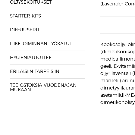
ÖLJYSEKOITUKSET
(Lavender Cond
STARTER KITS
DIFFUUSERIT
LIIKETOIMINNAN TYÖKALUT
Kookosöljy, ol
(dimetikonikopo
HYGIENIATUOTTEET
medica limonum
geeli, E-vitamii
ERILAISIIN TARPEISIIN
öljyt laventeli 
manteli (prunus
TEE OSTOKSIA VUODENAJAN
dimetyylilauram
MUKAAN
asetamiidi-MEA,
dimetikonolisys