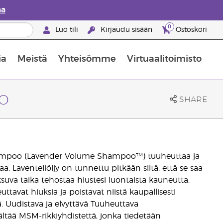
aa
0
Luo tili
Kirjaudu sisään
Ostoskori
ia
Meistä
Yhteisömme
Virtuaalitoimisto
nus valikoiduista ihonhoitotuotteista
Young Livingin ravintolisäopas
Miten eteerisiä öljyjä käytetään
o
SHARE
ishampoo (Lavender Volume Shampoo™) tuuheuttaa ja
. Laventeliöljy on tunnettu pitkään siitä, että se saa
uva taika tehostaa hiustesi luontaista kauneutta.
euttavat hiuksia ja poistavat niistä kaupallisesti
 Uudistava ja elvyttävä Tuuheuttava
tää MSM-rikkiyhdistettä, jonka tiedetään