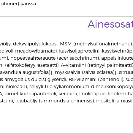
itioner) kanssa.
Ainesosa
iiviöljy, dekyylipolyglukoosi, MSM (methylsulfonalmethane)
lyoli-meadowfoamate), kasvisoijaproteiini, kasvisvehnäprot
), hopeavaahterauute (acer sacchrinum), appelsiiniuute (c
ni (alfatokoferyyliasetaatti), A-vitamiini (retinyylipalmitaat
(lavandula augustifolia)†, myskisalvia (salvia sclarea)†, sitr
 amygdalus dulcis) glyseridi, B5-vitamiini (pantenoli), suop
iinioleaatti, setyyli-trietyyliammonium-dimetikonikopolyoli-
 dimetikonolipantenoli, keratiini, linolihappo, linoleenih
teiini, jojobaöljy (simmondsia chinensis), inositoli ja niasii