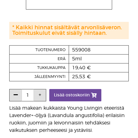
* Kaikki hinnat sisältävät arvonlisäveron.
Toimituskulut eivät sisälly hintaan.
559008
TUOTENUMERO
5ml
ERÄ
19,40 €
TUKKUKAUPPA
25,53 €
JÄLLEENMYYNTI
Lisää ostoskoriin
Lisää makean kukkaista Young Livingin eteeristä
Lavender+-öljyä (Lavandula angustifolia) erilaisiin
ruokiin, juomiin ja leivonnaisiin tehdäksesi
vaikutuksen perheeseesi ja ystäviisi.