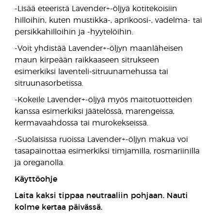
-Lisää eteeristä Lavender+-öljyä kotitekoisiin
hilloihin, kuten mustikka-, aprikoosi-, vadelma- tai
persikkahilloihin ja -hyytelöihin.
-Voit yhdistää Lavender+-öljyn maanläheisen
maun kirpeään raikkaaseen sitrukseen
esimerkiksi laventeli-sitruunamehussa tai
sitruunasorbetissa.
-Kokeile Lavender+-öljyä myös maitotuotteiden
kanssa esimerkiksi jäätelössä, marengeissa,
kermavaahdossa tai murokekseissä.
-Suolaisissa ruoissa Lavender+-öljyn makua voi
tasapainottaa esimerkiksi timjamilla, rosmariinilla
ja oreganolla.
Käyttöohje
Laita kaksi tippaa neutraaliin pohjaan. Nauti
kolme kertaa päivässä.