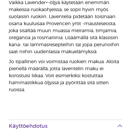
Vaikka Lavender+-öljyä käytetään enemmän
makeissa ruokaohjeissa, se sopii hyvin myös
suolaisiin ruokiin. Laventelia pidetään toisinaan
osana kuuluisaa Provencen yrtit -mausteseosta,
joka sisältää muun muassa meiramia, timjamia,
oreganoa ja rosmariinia. Lisäämällä sitä klassisiin
kana- tai lammasresepteihin tai jopa perunoihin
saat niihin uudenlaisia makuelämyksiä.
Jo tipallinen voi voimistaa ruokien makua. Aloita
pienellä määrällä, jotta laventelin maku ei
korostuisi liikaa. Voit esimerkiksi kostuttaa
hammastikkua öljyssä ja pyörittää sitä sitten
ruoissa.
Käyttöehdotus