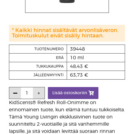
* Kaikki hinnat sisältävät arvonlisäveron.
Toimituskulut eivät sisälly hintaan.
39448
TUOTENUMERO
10 ml
ERÄ
48,43 €
TUKKUKAUPPA
63,73 €
JÄLLEENMYYNTI
Lisää ostoskoriin
KidScents® Refresh Roll-Onimme on
erinomainen tuote, kun elämä tuntuu tukkoiselta.
Tämä Young Livingin eksklusiivinen tuote on
suunniteltu 2-vuotiaille ja sitä vanhemmille
lapsille, ja sitä voidaan levittää suoraan rinnan