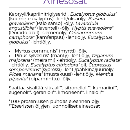
Ainesosat
Kapryyli/kapriinitriglyseridi,
Eucalyptus globulus*
(kuume-eukalyptus) -lehti/oksaöljy,
Bursera
graveolens*
(Palo santo) -öljy,
Lavandula
angustifolia*
(laventeli) -öljy,
Hyptis suaveolens*
(Dorado azul) -siemenöljy,
Cinnamomum
camphora*
(kamferipuu) -lehtiöljy,
Eucalyptus
globulus*
-lehtiöljy,
Myrtus communis* (myrtti) -öljy,
Pinus sylvestris* (mänty) -lehtiöljy,
Organum
majorana*
(meirami) -lehtiöljy,
Eucalyptus radiata*
-lehtiöljy,
Eucalyptus citriodora*
oil,
Cupressus
sempervirens*
(sypressi) -lehti/pähkinä/juuriöljy,
Picea mariana*
(mustakuusi) -lehtiöljy,
Mentha
piperita*
(piparminttu) -öljy.
Saattaa sisältää: sitraali**, sitronelloli**, kumariini**,
eugenoli**, geranioli**, limoneeni**, linaloli**.
*100-prosenttisen puhdas eteerinen öljy
**Eteeristen öljyjen luonnolliset ainesosat