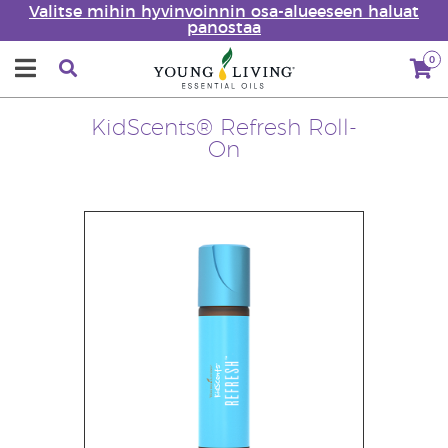
Valitse mihin hyvinvoinnin osa-alueeseen haluat
panostaa
0
KidScents® Refresh Roll-
On