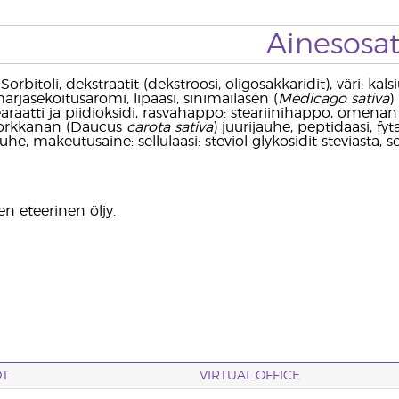
Ainesosa
orbitoli, dekstraatit (dekstroosi, oligosakkaridit), väri: ka
rjasekoitusaromi, lipaasi, sinimailasen (
Medicago sativa
)
aatti ja piidioksidi, rasvahappo: steariinihappo, omena
orkkanan (Daucus
carota sativa
) juurijauhe, peptidaasi, fyt
auhe, makeutusaine: sellulaasi: steviol glykosidit steviasta, sel
n eteerinen öljy.
OT
VIRTUAL OFFICE