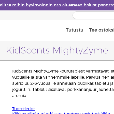
alitse mihin hyvinvoinnin osa-alueeseen haluat panost
Tutustu
Tee ostoks
Eteeristen öljyjen turvallisuus
Viimeinen mahdollisuus: 50 % alen
KidScents MightyZyme
KidScents MightyZyme -purutabletit varmistavat, että 
vuotiaille ja sitä vanhemmille lapsille. Päivittäine
aterioita. 2-6-vuotiaille annetaan puolikas tabletti j
jogurttiin. Tabletit sisältävät porkkananjuurijauhet
aromia.
Tuotetiedot