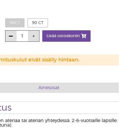
90CT
90 CT
Lisää ostoskoriin
mituskulut eivät sisälly hintaan.
Ainesosat
tus
 ateriaa tai aterian yhteydessä. 2-6-vuotiaille lapsille:
tuna).