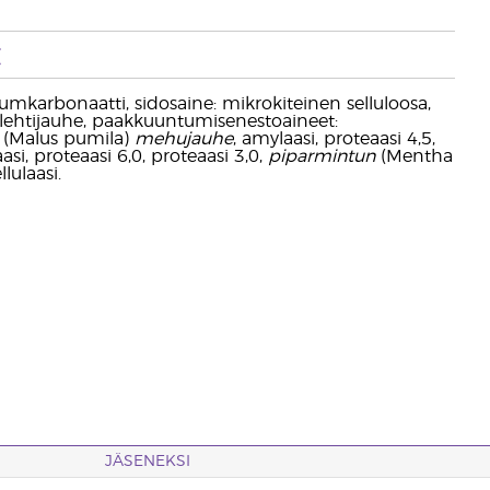
t
lsiumkarbonaatti, sidosaine: mikrokiteinen selluloosa,
 lehtijauhe, paakkuuntumisenestoaineet:
n (Malus pumila)
mehujauhe
, amylaasi, proteaasi 4,5,
aasi, proteaasi 6,0, proteaasi 3,0,
piparmintun
(Mentha
lulaasi.
JÄSENEKSI