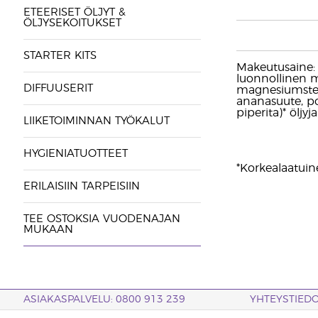
ETEERISET ÖLJYT &
ÖLJYSEKOITUKSET
STARTER KITS
Makeutusaine: S
luonnollinen ma
DIFFUUSERIT
magnesiumstear
ananasuute, p
piperita)* öljyj
LIIKETOIMINNAN TYÖKALUT
HYGIENIATUOTTEET
*Korkealaatuine
ERILAISIIN TARPEISIIN
TEE OSTOKSIA VUODENAJAN
MUKAAN
ASIAKASPALVELU: 0800 913 239
YHTEYSTIED