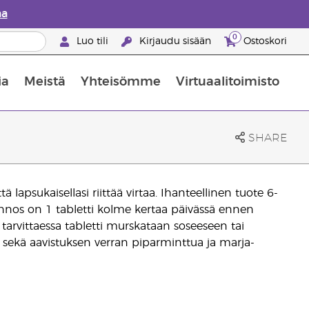
aa
0
Luo tili
Kirjaudu sisään
Ostoskori
ia
Meistä
Yhteisömme
Virtuaalitoimisto
nus valikoiduista ihonhoitotuotteista
Young Livingin ravintolisäopas
Miten eteerisiä öljyjä käytetään
SHARE
lapsukaisellasi riittää virtaa. Ihanteellinen tuote 6-
n annos on 1 tabletti kolme kertaa päivässä ennen
a tarvittaessa tabletti murskataan soseeseen tai
ta sekä aavistuksen verran piparminttua ja marja-