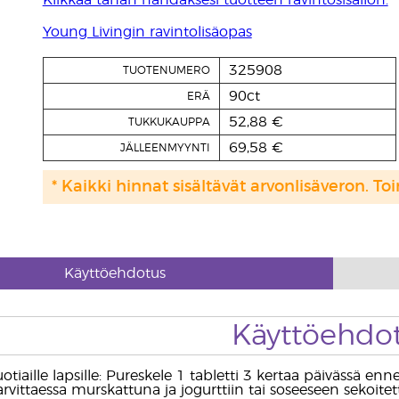
Klikkaa tähän nähdäksesi tuotteen ravintosisällön.
Young Livingin ravintolisäopas
325908
TUOTENUMERO
90ct
ERÄ
52,88 €
TUKKUKAUPPA
69,58 €
JÄLLEENMYYNTI
* Kaikki hinnat sisältävät arvonlisäveron. Toi
Käyttöehdotus
Käyttöehdo
tiaille lapsille: Pureskele 1 tabletti 3 kertaa päivässä ennen
tarvittaessa murskattuna ja jogurttiin tai soseeseen sekoitet