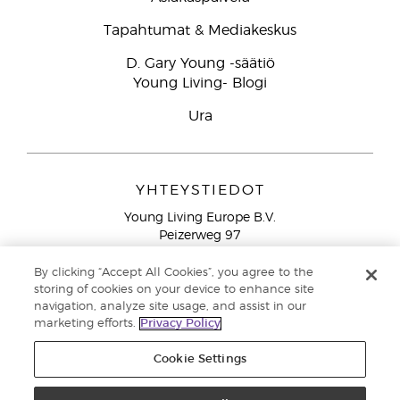
Tapahtumat & Mediakeskus
D. Gary Young -säätiö
Young Living- Blogi
Ura
YHTEYSTIEDOT
Young Living Europe B.V.
Peizerweg 97
9727 AJ Groningen
Netherlands
By clicking “Accept All Cookies”, you agree to the
storing of cookies on your device to enhance site
Ilmainen yhteydenotto lankanumeroista Suomesta
0800
navigation, analyze site usage, and assist in our
913 239
marketing efforts.
Privacy Policy
Email: asiakaspalvelu@youngliving.com
Cookie Settings
Tekijänoikeus © 2021 Young Living Essential Oils. Kaikki oikeudet