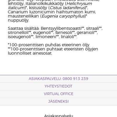
lehtiöljy, italianolkikukkaöljy (
Helichrysum
italicum
)*, kistusöljy (
Cistus ladaniferus
)*,
Canarium luzonicumin haihtumaton kumi,
mausteneilikan (
Eugenia caryophyllus
)*
nuppuöljy.
Saattaa sisältää: Bentsyylibentsoaatti**, sitraali**,
sitronelloli**, eugenoli**, farnesoli**, geranioli**,
isoeugenoli**, limoneeni**, linaloli**.
*100-prosenttisen puhdas eteerinen öljy.
**100-prosenttisen puhtaat eteeristen öljyjen
luonnolliset ainesosat.
ASIAKASPALVELU: 0800 913 239
YHTEYSTIEDOT
VIRTUAL OFFICE
JÄSENEKSI
Asiakaspalvelu