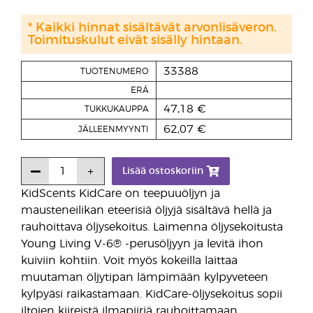
* Kaikki hinnat sisältävät arvonlisäveron.
Toimituskulut eivät sisälly hintaan.
33388
TUOTENUMERO
ERÄ
47,18 €
TUKKUKAUPPA
62,07 €
JÄLLEENMYYNTI
Lisää ostoskoriin
KidScents KidCare on teepuuöljyn ja
mausteneilikan eteerisiä öljyjä sisältävä hellä ja
rauhoittava öljysekoitus. Laimenna öljysekoitusta
Young Living V-6® -perusöljyyn ja levitä ihon
kuiviin kohtiin. Voit myös kokeilla laittaa
muutaman öljytipan lämpimään kylpyveteen
kylpyäsi raikastamaan. KidCare-öljysekoitus sopii
iltojen kiireistä ilmapiiriä rauhoittamaan.