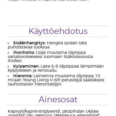
Käyttöehdotus
Sisäänhengitys:
Hengitä syvään tätä
puhdistavaa tuoksua.
Ihonhoito:
Lisää muutama öljytippa
vartalovoiteeseesi tuomaan lisäkosteutusta
ihollesi.
Kylpeminen:
Laita 6-8 öljytippaa lämpimään
kylpyveteen ja rentoudu.
Hieronta:
Laimenna muutama öljytippa 10
ml:aan Young Living V-6®-perusöljyä saadaksesi
rauhoittavan hierontaöljyn.
Ainesosat
Kapryyli/kapriinitriglyseridi, jättipihdan (
Abies
grandis
)* öljy, teepuun (
Melaleuca alternifolia
)*