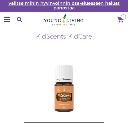
Valitse mihin hyvinvoinnin osa-alueeseen haluat
panostaa
0
KidScents KidCare