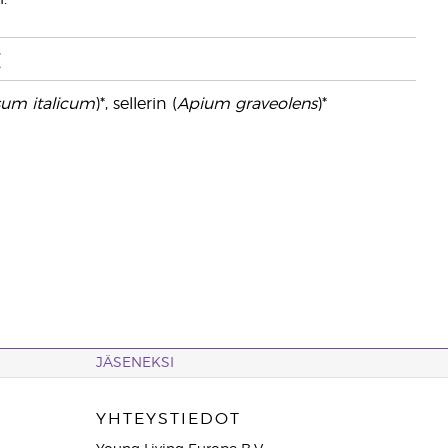
t
sum italicum
)*, sellerin (
Apium graveolens
)*
JÄSENEKSI
YHTEYSTIEDOT