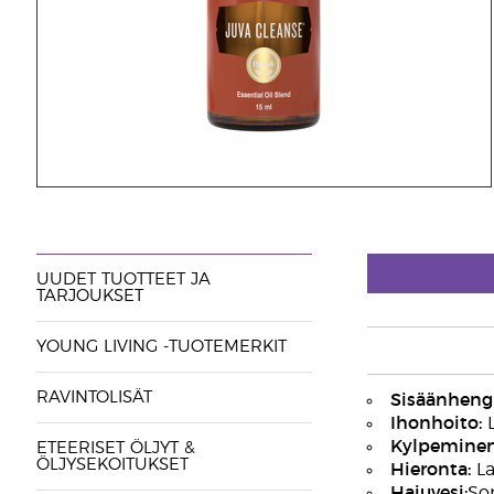
UUDET TUOTTEET JA
TARJOUKSET
YOUNG LIVING -TUOTEMERKIT
RAVINTOLISÄT
Sisäänhengi
Ihonhoito:
L
Kylpeminen
ETEERISET ÖLJYT &
ÖLJYSEKOITUKSET
Hieronta:
La
Hajuvesi:
Sop