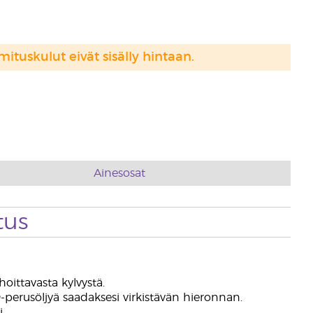
mituskulut eivät sisälly hintaan.
Ainesosat
tus
oittavasta kylvystä.
erusöljyä saadaksesi virkistävän hieronnan.
.