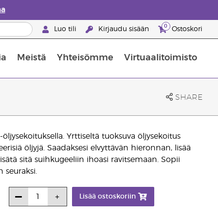
aa
0
Luo tili
Kirjaudu sisään
Ostoskori
ia
Meistä
Yhteisömme
Virtuaalitoimisto
nus valikoiduista ihonhoitotuotteista
Young Livingin ravintolisäopas
Miten eteerisiä öljyjä käytetään
SHARE
öljysekoituksella. Yrttiseltä tuoksuva öljysekoitus
eerisiä öljyjä. Saadaksesi elvyttävän hieronnan, lisää
sätä sitä suihkugeeliin ihoasi ravitsemaan. Sopii
 seuraksi.
Lisää ostoskoriin