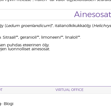
Ainesosa
y (
Ledum groenlandicum
)*, italianolkikukkaöljy (
Helichry
 Sitraali**, geranioli**, limoneeni**, linaloli**.
sen puhdas eteerinen öljy.
yjen luonnolliset ainesosat.
OT
VIRTUAL OFFICE
- Blogi