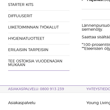
STARTER KITS
DIFFUUSERIT
Lännenpursuölj
LIIKETOIMINNAN TYÖKALUT
siemenöljy.
Saattaa sisältää:
HYGIENIATUOTTEET
*100-prosentti
**Eteeristen ölj
ERILAISIIN TARPEISIIN
TEE OSTOKSIA VUODENAJAN
MUKAAN
ASIAKASPALVELU: 0800 913 239
YHTEYSTIED
Asiakaspalvelu
Young Living