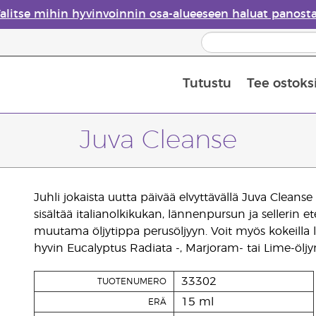
alitse mihin hyvinvoinnin osa-alueeseen haluat panost
Tutustu
Tee ostoks
Eteeristen öljyjen turvallisuus
Viimeinen mahdollisuus: 50 % alen
Juva Cleanse
Juhli jokaista uutta päivää elvyttävällä Juva Cleanse -
sisältää italianolkikukan, lännenpursun ja sellerin et
muutama öljytippa perusöljyyn. Voit myös kokeilla li
hyvin Eucalyptus Radiata -, Marjoram- tai Lime-öljyn
33302
TUOTENUMERO
15 ml
ERÄ