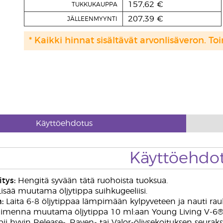
157,62 €
TUKKUKAUPPA
207,39 €
JÄLLEENMYYNTI
* Kaikki hinnat sisältävät arvonlisäveron. Toi
Käyttöehdotus
Käyttöehdo
tys:
Hengitä syvään tätä ruohoista tuoksua.
isää muutama öljytippa suihkugeeliisi.
:
Laita 6-8 öljytippaa lämpimään kylpyveteen ja nauti rauh
imenna muutama öljytippa 10 ml:aan Young Living V-6®-p
ii hyvin Release-, Raven- tai Valor-öljysekoituksen seuraksi