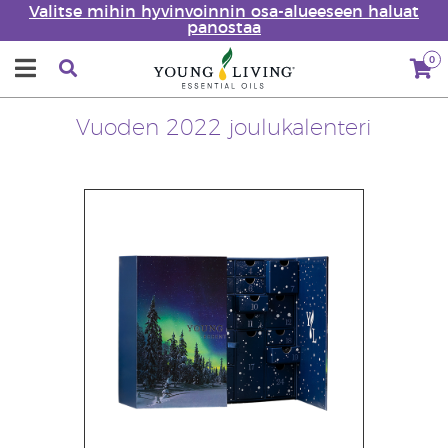
Valitse mihin hyvinvoinnin osa-alueeseen haluat
panostaa
0
Vuoden 2022 joulukalenteri