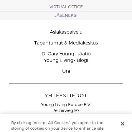
VIRTUAL OFFICE
JÄSENEKSI
Asiakaspalvelu
Tapahtumat & Mediakeskus
D. Gary Young -säätiö
Young Living- Blogi
Ura
YHTEYSTIEDOT
Young Living Europe B.V.
Peizerweg 97
9727 AJ Groningen
Netherlands
By clicking “Accept All Cookies”, you agree to the
storing of cookies on your device to enhance site
Ilmainen yhteydenotto lankanumeroista Suomesta
0800