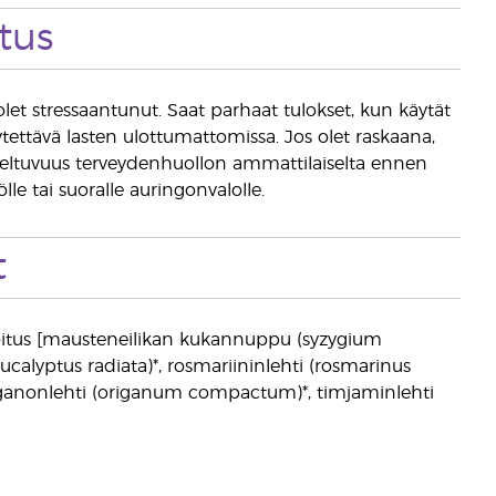
tus
olet stressaantunut. Saat parhaat tulokset, kun käytät
tettävä lasten ulottumattomissa. Jos olet raskaana,
 soveltuvuus terveydenhuollon ammattilaiselta ennen
ölle tai suoralle auringonvalolle.
t
ysekoitus [mausteneilikan kukannuppu (syzygium
eucalyptus radiata)*, rosmariininlehti (rosmarinus
reganonlehti (origanum compactum)*, timjaminlehti