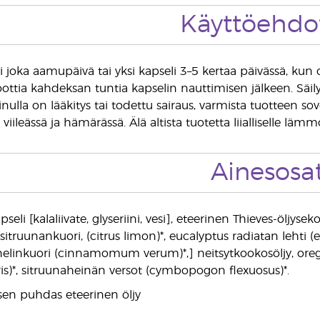
Käyttöehdo
i joka aamupäivä tai yksi kapseli 3–5 kertaa päivässä, kun 
oottia kahdeksan tuntia kapselin nauttimisen jälkeen. Säily
sinulla on lääkitys tai todettu sairaus, varmista tuotteen
 viileässä ja hämärässä. Älä altista tuotetta liialliselle lämm
Ainesosa
eli [kalaliivate, glyseriini, vesi], eteerinen Thieves-ölj
itruunankuori, (citrus limon)*, eucalyptus radiatan lehti (
 kanelinkuori (cinnamomum verum)*,] neitsytkookosöljy, o
is)*, sitruunaheinän versot (cymbopogon flexuosus)*.
sen puhdas eteerinen öljy