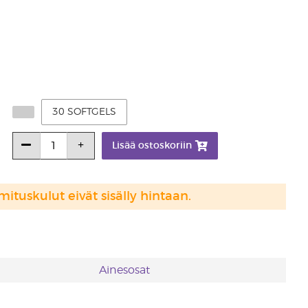
30 SOFTGELS
Lisää ostoskoriin
mituskulut eivät sisälly hintaan.
Ainesosat