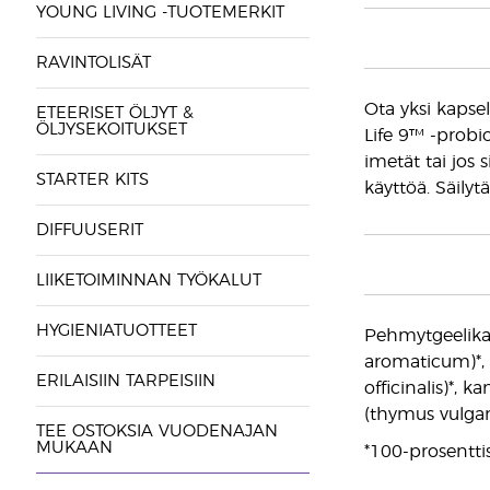
YOUNG LIVING -TUOTEMERKIT
RAVINTOLISÄT
Ota yksi kapsel
ETEERISET ÖLJYT &
ÖLJYSEKOITUKSET
Life 9™ -probi
imetät tai jos 
STARTER KITS
käyttöä. Säilytä
DIFFUUSERIT
LIIKETOIMINNAN TYÖKALUT
HYGIENIATUOTTEET
Pehmytgeelikaps
aromaticum)*, s
ERILAISIIN TARPEISIIN
officinalis)*,
(thymus vulgar
TEE OSTOKSIA VUODENAJAN
MUKAAN
*100-prosentti