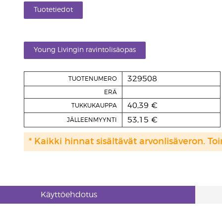
Tuotetiedot
Young Livingin ravintolisäopas
329508
TUOTENUMERO
ERÄ
40,39 €
TUKKUKAUPPA
53,15 €
JÄLLEENMYYNTI
* Kaikki hinnat sisältävät arvonlisäveron. Toi
Käyttöehdotus