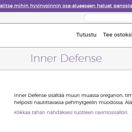
alitse mihin hyvinvoinnin osa-alueeseen haluat panost
Tutustu
Tee ostoks
Eteeristen öljyjen turvallisuus
Viimeinen mahdollisuus: 50 % alen
Inner Defense
Inner Defense sisältää muun muassa oreganon, timjam
helposti nautittavassa pehmytgeelin muodossa. Älä 
Klikkaa tähän nähdäksesi tuotteen ravintosisällön.