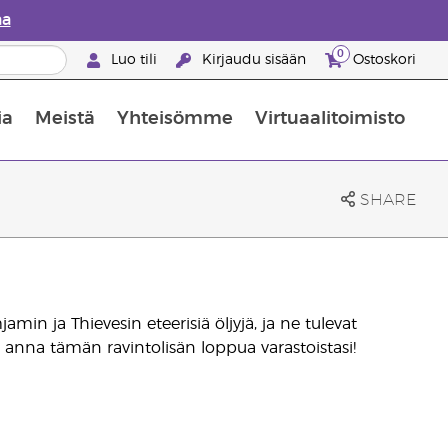
aa
0
Luo tili
Kirjaudu sisään
Ostoskori
ia
Meistä
Yhteisömme
Virtuaalitoimisto
nus valikoiduista ihonhoitotuotteista
Young Livingin ravintolisäopas
Miten eteerisiä öljyjä käytetään
SHARE
in ja Thievesin eteerisiä öljyjä, ja ne tulevat
anna tämän ravintolisän loppua varastoistasi!