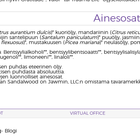
Ainesosa
trus aurantium dulcis
)* kuoriöljy, mandariinin (
Citrus retic
ijin santelipuun (
Santalum paniculatum
)* puuöljy, jasmiini
lexuosus
)*, mustakuusen (
Picea mariana
)* neulasöljy, po
 Bentsyylialkoholi**, bentsyylibentsoaatti**, bentsyylisalisylaatti
ugenoli**, limoneeni**, linaloli**.
sen puhdas eteerinen öljy.
isen puhdasta absoluuttia.
yjen luonnolliset ainesosat.
ian Sandalwood on Jawmin, LLC:n omistama tavaramerkk
OT
VIRTUAL OFFICE
- Blogi