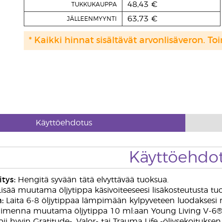
48,43 €
TUKKUKAUPPA
63,73 €
JÄLLEENMYYNTI
* Kaikki hinnat sisältävät arvonlisäveron. Toi
Käyttöehdotus
Käyttöehdo
tys:
Hengitä syvään tätä elvyttävää tuoksua.
isää muutama öljytippa käsivoiteeseesi lisäkosteutusta t
:
Laita 6-8 öljytippaa lämpimään kylpyveteen luodaksesi r
imenna muutama öljytippa 10 ml:aan Young Living V-6®-p
ii hyvin Gratitude-, Valor- tai Trauma Life -öljysekoituksen