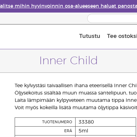
alitse mihin hyvinvoinnin osa-alueeseen haluat panost
Tutustu
Tee ostoks
Eteeristen öljyjen turvallisuus
Viimeinen mahdollisuus: 50 % alen
Inner Child
Tee kylvystäsi taivaallisen ihana eteerisellä Inner Chi
Öljysekoitus sisältää muun muassa santelipuun, tuoks
Laita lämpimään kylpyveteen muutama tippa Inner Ch
Voit myös kokeilla lisätä muutama öljytippa käsivoit
33380
TUOTENUMERO
5ml
ERÄ