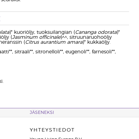
t
ulata
)* kuoriöljy, tuoksuilangian (
Cananga odorata
)*
öljy (
Jasminum officinale
)^^, sitruunaruohoöljy
meranssin (
Citrus aurantium amara
)* kukkaöljy.
**, sitraali**, sitronelloli**, eugenoli**, farnesoli**,
i.
JÄSENEKSI
YHTEYSTIEDOT