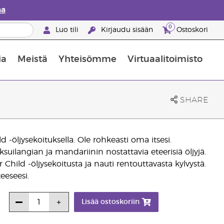
aa
0
Luo tili
Kirjaudu sisään
Ostoskori
ia
Meistä
Yhteisömme
Virtuaalitoimisto
nus valikoiduista ihonhoitotuotteista
Young Livingin ravintolisäopas
Miten eteerisiä öljyjä käytetään
SHARE
ld -öljysekoituksella. Ole rohkeasti oma itsesi.
uilangian ja mandariinin nostattavia eteerisiä öljyjä.
ild -öljysekoitusta ja nauti rentouttavasta kylvystä.
eeseesi.
Lisää ostoskoriin