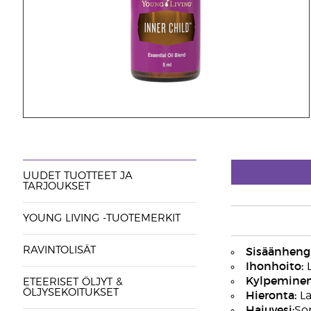
UUDET TUOTTEET JA
TARJOUKSET
YOUNG LIVING -TUOTEMERKIT
RAVINTOLISÄT
Sisäänhengi
Ihonhoito:
L
Kylpeminen
ETEERISET ÖLJYT &
ÖLJYSEKOITUKSET
Hieronta:
La
Hajuvesi:
Sop