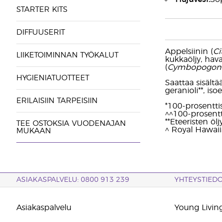
STARTER KITS
DIFFUUSERIT
Appelsiinin (
Ci
LIIKETOIMINNAN TYÖKALUT
kukkaöljy, hava
(
Cymbopogon f
HYGIENIATUOTTEET
Saattaa sisältää:
geranioli**, isoe
ERILAISIIN TARPEISIIN
*100-prosentti
^^100-prosentt
**Eteeristen ölj
TEE OSTOKSIA VUODENAJAN
^ Royal Hawai
MUKAAN
ASIAKASPALVELU: 0800 913 239
YHTEYSTIED
Asiakaspalvelu
Young Living