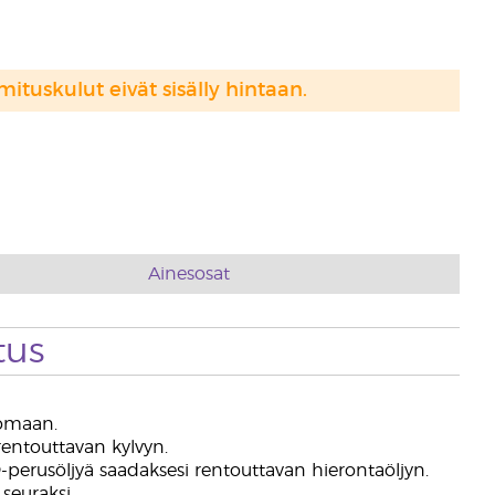
mituskulut eivät sisälly hintaan.
Ainesosat
tus
uomaan.
entouttavan kylvyn.
erusöljyä saadaksesi rentouttavan hierontaöljyn.
 seuraksi.