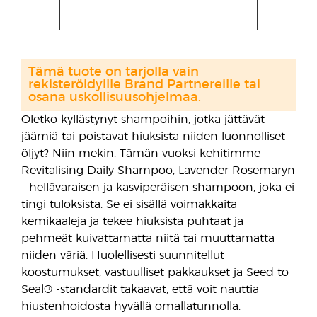
Tämä tuote on tarjolla vain
rekisteröidyille Brand Partnereille tai
osana uskollisuusohjelmaa.
Oletko kyllästynyt shampoihin, jotka jättävät
jäämiä tai poistavat hiuksista niiden luonnolliset
öljyt? Niin mekin. Tämän vuoksi kehitimme
Revitalising Daily Shampoo, Lavender Rosemaryn
– hellävaraisen ja kasviperäisen shampoon, joka ei
tingi tuloksista. Se ei sisällä voimakkaita
kemikaaleja ja tekee hiuksista puhtaat ja
pehmeät kuivattamatta niitä tai muuttamatta
niiden väriä. Huolellisesti suunnitellut
koostumukset, vastuulliset pakkaukset ja Seed to
Seal® -standardit takaavat, että voit nauttia
hiustenhoidosta hyvällä omallatunnolla.