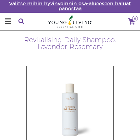
Valitse mihin hyvinvoinnin osa-alueeseen haluat
panostaa
0
Revitalising Daily Shampoo,
Lavender Rosemary