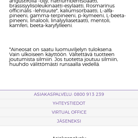
angustifolia -öljy, natriumbentsoaatti,
brassisyylisoleukinaatti-esylaatti, Rosmarinus
officinalis -lehtiuute*, kaliumsorbaatti, L-alfa-
pineeni, gamma-terpineeni, p-kymeeni, L-beeta-
pineeni, linalooli, linalyyliasetaatti, mentoli,
kamferi, beeta-karyfylleeni.
*Aineosat on saatu luomuviljelyn tuloksena.
Vain ulkoiseen käyttöön. Vältettävä tuotteen
joutumista silmiin. Jos tuotetta joutuu silmiin,
huuhdo välittömästi runsaalla vedellä.
ASIAKASPALVELU: 0800 913 239
YHTEYSTIEDOT
VIRTUAL OFFICE
JÄSENEKSI