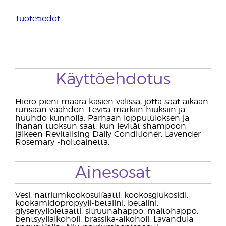
Tuotetiedot
Käyttöehdotus
Hiero pieni määrä käsien välissä, jotta saat aikaan
runsaan vaahdon. Levitä märkiin hiuksiin ja
huuhdo kunnolla. Parhaan lopputuloksen ja
ihanan tuoksun saat, kun levität shampoon
jälkeen Revitalising Daily Conditioner, Lavender
Rosemary -hoitoainetta.
Ainesosat
Vesi, natriumkookosulfaatti, kookosglukosidi,
kookamidopropyyli-betaiini, betaiini,
glyseryylioletaatti, sitruunahappo, maitohappo,
bentsyylialkoholi, brassika-alkoholi, Lavandula