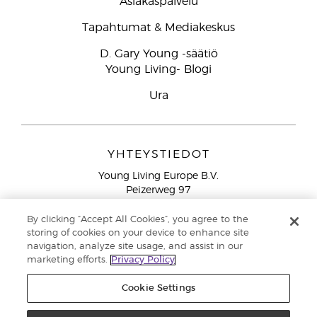
Asiakaspalvelu
Tapahtumat & Mediakeskus
D. Gary Young -säätiö
Young Living- Blogi
Ura
YHTEYSTIEDOT
Young Living Europe B.V.
Peizerweg 97
9727 AJ Groningen
Netherlands
By clicking “Accept All Cookies”, you agree to the
storing of cookies on your device to enhance site
Ilmainen yhteydenotto lankanumeroista Suomesta
0800
navigation, analyze site usage, and assist in our
913 239
marketing efforts.
Privacy Policy
Email: asiakaspalvelu@youngliving.com
Cookie Settings
Tekijänoikeus © 2021 Young Living Essential Oils. Kaikki oikeudet