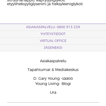
sitruunahappo, kaprylyyliglykoli,
etyyliheksyyliglyseriini ja heksyleeniglykoli.
ASIAKASPALVELU: 0800 913 239
YHTEYSTIEDOT
VIRTUAL OFFICE
JÄSENEKSI
Asiakaspalvelu
Tapahtumat & Mediakeskus
D. Gary Young -säätiö
Young Living- Blogi
Ura