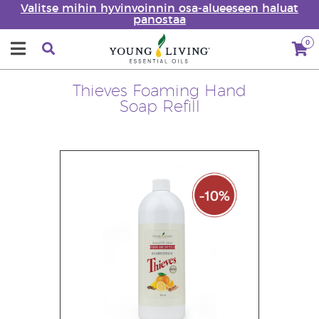
Valitse mihin hyvinvoinnin osa-alueeseen haluat
panostaa
0
Thieves Foaming Hand
Soap Refill