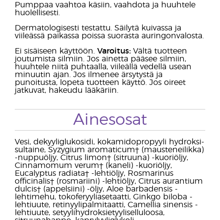
Pumppaa vaahtoa käsiin, vaahdota ja huuhtele
huolellisesti.
Dermatologisesti testattu. Säilytä kuivassa ja
viileässä paikassa poissa suorasta auringonvalosta.
Ei sisäiseen käyttöön.
Varoitus:
Vältä tuotteen
joutumista silmiin. Jos ainetta pääsee silmiin,
huuhtele niitä puhtaalla, viileällä vedellä usean
minuutin ajan. Jos ilmenee ärsytystä ja
punoitusta, lopeta tuotteen käyttö. Jos oireet
jatkuvat, hakeudu lääkäriin.
Ainesosat
Vesi, dekyyliglukosidi, kokamidopropyyli hydroksi-
sultaine, Syzygium aromaticum† (mausteneilikka)
-nuppuöljy, Citrus limon† (sitruuna) -kuoriöljy,
Cinnamomum verum† (kaneli) -kuoriöljy,
Eucalyptus radiata† -lehtiöljy, Rosmarinus
officinalis† (rosmariini) -lehtiöljy, Citrus aurantium
dulcis† (appelsiini) -öljy, Aloe barbadensis -
lehtimehu, tokoferyyliasetaatti, Ginkgo biloba -
lehtiuute, retinyylipalmitaatti, Camellia sinensis -
lehtiuute, setyylihydroksietyyliselluloosa,