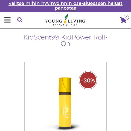
Valitse mihin hyvinvoinnin osa-alueeseen haluat
panostaa
0
KidScents® KidPower Roll-
On