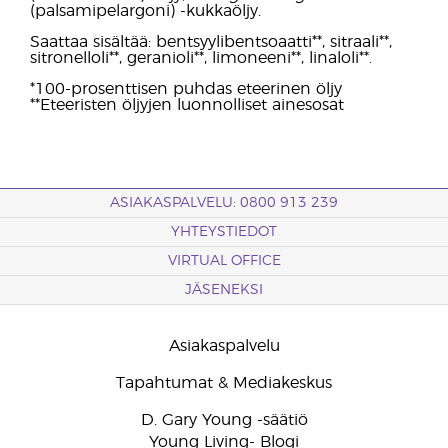
(palsamipelargoni) -kukkaöljy.
Saattaa sisältää: bentsyylibentsoaatti**, sitraali**,
sitronelloli**, geranioli**, limoneeni**, linaloli**.
*100-prosenttisen puhdas eteerinen öljy
**Eteeristen öljyjen luonnolliset ainesosat
ASIAKASPALVELU: 0800 913 239
YHTEYSTIEDOT
VIRTUAL OFFICE
JÄSENEKSI
Asiakaspalvelu
Tapahtumat & Mediakeskus
D. Gary Young -säätiö
Young Living- Blogi