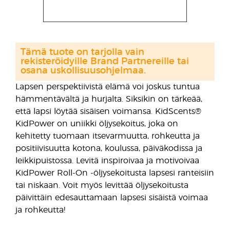
Tämä tuote on tarjolla vain
rekisteröidyille Brand Partnereille tai
osana uskollisuusohjelmaa.
Lapsen perspektiivistä elämä voi joskus tuntua
hämmentävältä ja hurjalta. Siksikin on tärkeää,
että lapsi löytää sisäisen voimansa. KidScents®
KidPower on uniikki öljysekoitus, joka on
kehitetty tuomaan itsevarmuutta, rohkeutta ja
positiivisuutta kotona, koulussa, päiväkodissa ja
leikkipuistossa. Levitä inspiroivaa ja motivoivaa
KidPower Roll-On -öljysekoitusta lapsesi ranteisiin
tai niskaan. Voit myös levittää öljysekoitusta
päivittäin edesauttamaan lapsesi sisäistä voimaa
ja rohkeutta!