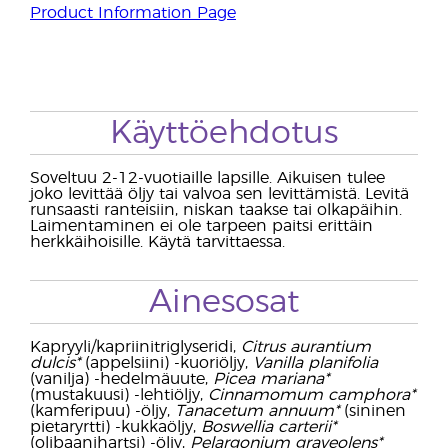
Product Information Page
Käyttöehdotus
Soveltuu 2-12-vuotiaille lapsille. Aikuisen tulee
joko levittää öljy tai valvoa sen levittämistä. Levitä
runsaasti ranteisiin, niskan taakse tai olkapäihin.
Laimentaminen ei ole tarpeen paitsi erittäin
herkkäihoisille. Käytä tarvittaessa.
Ainesosat
Kapryyli/kapriinitriglyseridi,
Citrus aurantium
dulcis*
(appelsiini) -kuoriöljy,
Vanilla planifolia
(vanilja) -hedelmäuute,
Picea mariana*
(mustakuusi) -lehtiöljy,
Cinnamomum camphora*
(kamferipuu) -öljy,
Tanacetum annuum*
(sininen
pietaryrtti) -kukkaöljy,
Boswellia carterii*
(olibaanihartsi) -öljy,
Pelargonium graveolens*