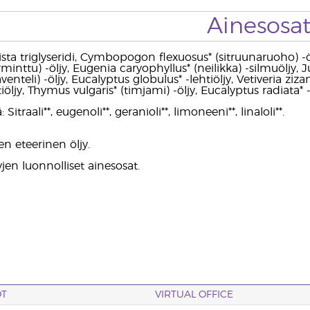
Ainesosa
lista triglyseridi, Cymbopogon flexuosus* (sitruunaruoho) -öl
rminttu) -öljy, Eugenia caryophyllus* (neilikka) -silmuöljy,
aventeli) -öljy, Eucalyptus globulus* -lehtiöljy, Vetiveria zi
öljy, Thymus vulgaris* (timjami) -öljy, Eucalyptus radiata* -l
 Sitraali**, eugenoli**, geranioli**, limoneeni**, linaloli**.
n eteerinen öljy.
yjen luonnolliset ainesosat.
OT
VIRTUAL OFFICE