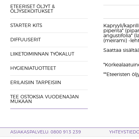
ETEERISET ÖLJYT &
ÖLJYSEKOITUKSET
STARTER KITS
Kapryyli/kapril
piperita* (pipa
angustifolia* (l
DIFFUUSERIT
(meirami) -lehti
Saattaa sisältää:
LIIKETOIMINNAN TYÖKALUT
*Korkealaatuine
HYGIENIATUOTTEET
**Eteeristen ölj
ERILAISIIN TARPEISIIN
TEE OSTOKSIA VUODENAJAN
MUKAAN
ASIAKASPALVELU: 0800 913 239
YHTEYSTIED