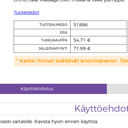
Ortho Ease Massage Oilin mukana tulee pumppu.
Tuotetiedot
51886
TUOTENUMERO
ERÄ
54,71 €
TUKKUKAUPPA
71,99 €
JÄLLEENMYYNTI
* Kaikki hinnat sisältävät arvonlisäveron. Toi
Käyttöehdotus
Käyttöehdo
isesti vartalolle. Ravista hyvin ennen käyttöä.