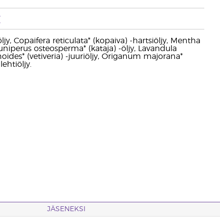
t
jy, Copaifera reticulata* (kopaiva) -hartsiöljy, Mentha
 Juniperus osteosperma* (kataja) -öljy, Lavandula
zanoides* (vetiveria) -juuriöljy, Origanum majorana*
ehtiöljy.
JÄSENEKSI