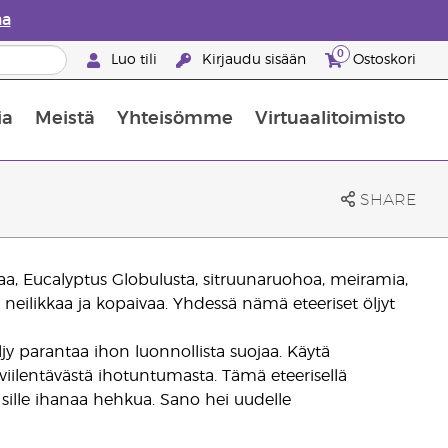
aa
0
Luo tili
Kirjaudu sisään
Ostoskori
ia
Meistä
Yhteisömme
Virtuaalitoimisto
nus valikoiduista ihonhoitotuotteista
Young Livingin ravintolisäopas
Miten eteerisiä öljyjä käytetään
SHARE
aa, Eucalyptus Globulusta, sitruunaruohoa, meiramia,
, neilikkaa ja kopaivaa. Yhdessä nämä eteeriset öljyt
ljy parantaa ihon luonnollista suojaa. Käytä
 viilentävästä ihotuntumasta. Tämä eteerisellä
uo sille ihanaa hehkua. Sano hei uudelle