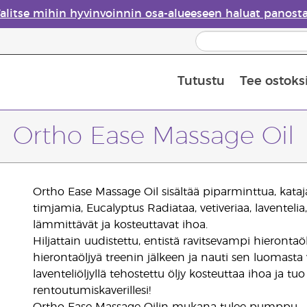
alitse mihin hyvinvoinnin osa-alueeseen haluat panost
Tutustu
Tee ostoks
Eteeristen öljyjen turvallisuus
Viimeinen mahdollisuus: 50 % alen
Ortho Ease Massage Oil
Ortho Ease Massage Oil sisältää piparminttua, kataj
timjamia, Eucalyptus Radiataa, vetiveriaa, laventelia
lämmittävät ja kosteuttavat ihoa.
Hiljattain uudistettu, entistä ravitsevampi hierontaö
hierontaöljyä treenin jälkeen ja nauti sen luomasta
laventeliöljyllä tehostettu öljy kosteuttaa ihoa ja t
rentoutumiskaverillesi!