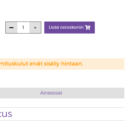
Lisää ostoskoriin
mituskulut eivät sisälly hintaan.
Ainesosat
tus