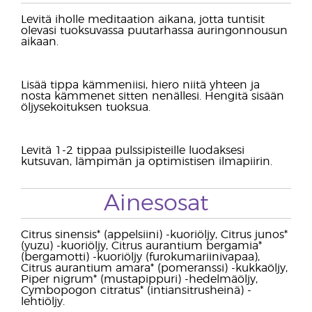
Levitä iholle meditaation aikana, jotta tuntisit
olevasi tuoksuvassa puutarhassa auringonnousun
aikaan.
Lisää tippa kämmeniisi, hiero niitä yhteen ja
nosta kämmenet sitten nenällesi. Hengitä sisään
öljysekoituksen tuoksua.
Levitä 1-2 tippaa pulssipisteille luodaksesi
kutsuvan, lämpimän ja optimistisen ilmapiirin.
Ainesosat
Citrus sinensis* (appelsiini) -kuoriöljy, Citrus junos*
(yuzu) -kuoriöljy, Citrus aurantium bergamia*
(bergamotti) -kuoriöljy (furokumariinivapaa),
Citrus aurantium amara* (pomeranssi) -kukkaöljy,
Piper nigrum* (mustapippuri) -hedelmäöljy,
Cymbopogon citratus* (intiansitrusheinä) -
lehtiöljy.