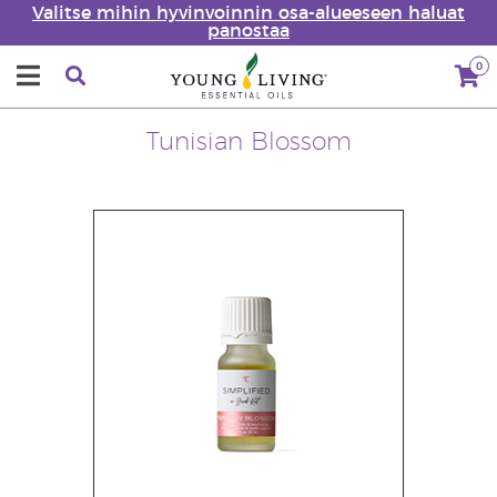
Valitse mihin hyvinvoinnin osa-alueeseen haluat
panostaa
0
Tunisian Blossom