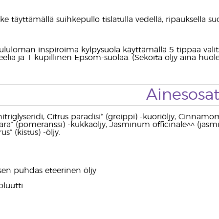
e täyttämällä suihkepullo tislatulla vedellä, ripauksella suol
oululoman inspiroima kylpysuola käyttämällä 5 tippaa valit
eliä ja 1 kupillinen Epsom-suolaa. (Sekoita öljy aina huole
Ainesosa
nitriglyseridi, Citrus paradisi* (greippi) -kuoriöljy, Cin
a* (pomeranssi) -kukkaöljy, Jasminum officinale^^ (jasmiin
us* (kistus) -öljy.
sen puhdas eteerinen öljy
luutti