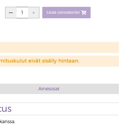
Lisää ostoskoriin
mituskulut eivät sisälly hintaan.
Ainesosat
tus
kanssa.