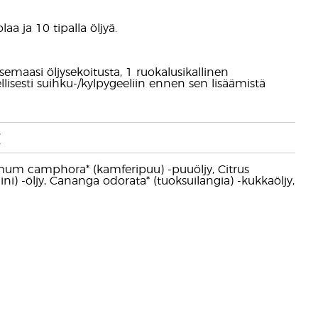
aa ja 10 tipalla öljyä.
semaasi öljysekoitusta, 1 ruokalusikallinen
llisesti suihku-/kylpygeeliin ennen sen lisäämistä
t
namomum camphora* (kamferipuu) -puuöljy, Citrus
i) -öljy, Cananga odorata* (tuoksuilangia) -kukkaöljy,