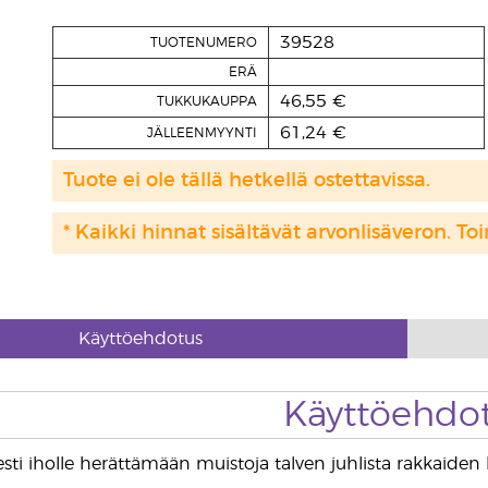
39528
TUOTENUMERO
ERÄ
46,55 €
TUKKUKAUPPA
61,24 €
JÄLLEENMYYNTI
Tuote ei ole tällä hetkellä ostettavissa.
* Kaikki hinnat sisältävät arvonlisäveron. Toi
Käyttöehdotus
Käyttöehdo
sesti iholle herättämään muistoja talven juhlista rakkaiden 