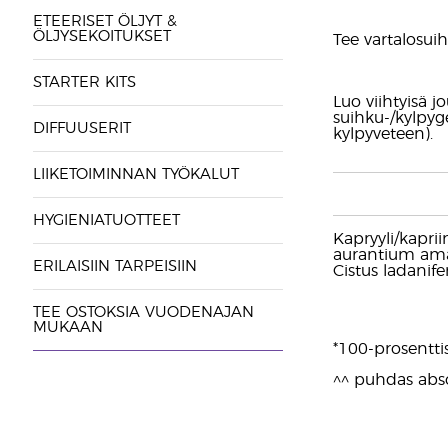
ETEERISET ÖLJYT &
ÖLJYSEKOITUKSET
Tee vartalosuihk
STARTER KITS
Luo viihtyisä j
suihku-/kylpyge
DIFFUUSERIT
kylpyveteen).
LIIKETOIMINNAN TYÖKALUT
HYGIENIATUOTTEET
Kapryyli/kaprii
aurantium amar
ERILAISIIN TARPEISIIN
Cistus ladanifer
TEE OSTOKSIA VUODENAJAN
MUKAAN
*100-prosentti
^^ puhdas abso