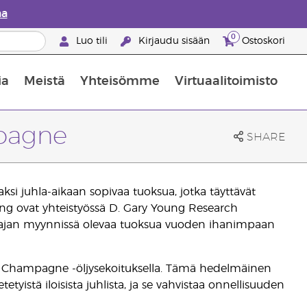
aa
0
Luo tili
Kirjaudu sisään
Ostoskori
ia
Meistä
Yhteisömme
Virtuaalitoimisto
nus valikoiduista ihonhoitotuotteista
Young Livingin ravintolisäopas
Miten eteerisiä öljyjä käytetään
mpagne
SHARE
aksi juhla-aikaan sopivaa tuoksua, jotka täyttävät
oung ovat yhteistyössä D. Gary Young Research
un ajan myynnissä olevaa tuoksua vuoden ihanimpaan
nk Champagne -öljysekoituksella. Tämä hedelmäinen
tyistä iloisista juhlista, ja se vahvistaa onnellisuuden