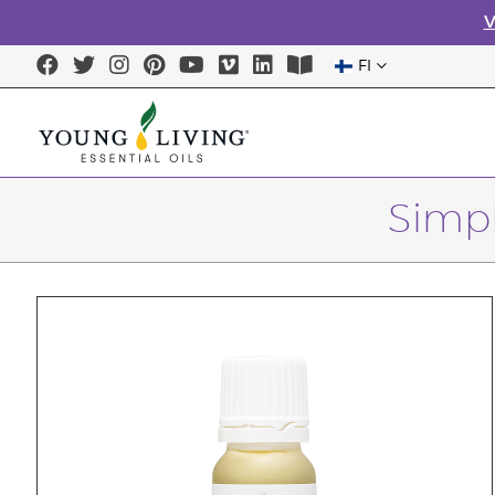
V
FI
Simpl