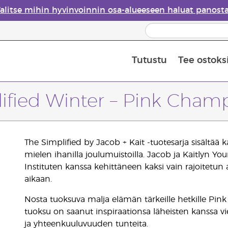
alitse mihin hyvinvoinnin osa-alueeseen haluat panost
Tutustu
Tee ostoks
Eteeristen öljyjen turvallisuus
Viimeinen mahdollisuus: 50 % alen
ified Winter – Pink Cha
The Simplified by Jacob + Kait -tuotesarja sisältää k
mielen ihanilla joulumuistoilla. Jacob ja Kaitlyn Y
Instituten kanssa kehittäneen kaksi vain rajoitet
aikaan.
Nosta tuoksuva malja elämän tärkeille hetkille Pi
tuoksu on saanut inspiraationsa läheisten kanssa viete
ja yhteenkuuluvuuden tunteita.