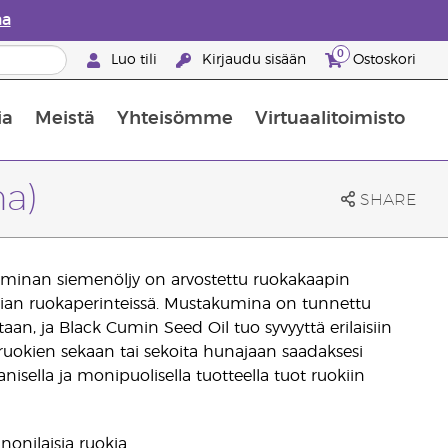
aa
0
Luo tili
Kirjaudu sisään
Ostoskori
ia
Meistä
Yhteisömme
Virtuaalitoimisto
nus valikoiduista ihonhoitotuotteista
Young Livingin ravintolisäopas
Miten eteerisiä öljyjä käytetään
a)
SHARE
uminan siemenöljy on arvostettu ruokakaapin
Intian ruokaperinteissä. Mustakumina on tunnettu
an, ja Black Cumin Seed Oil tuo syvyyttä erilaisiin
nesruokien sekaan tai sekoita hunajaan saadaksesi
sella ja monipuolisella tuotteella tuot ruokiin
nonilaisia ruokia.