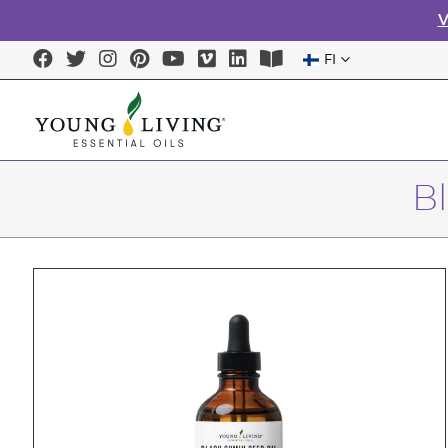
V
FI
B