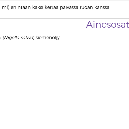
 (5 ml) enintään kaksi kertaa päivässä ruoan kanssa.
Ainesosa
n
(Nigella sativa
) siemenöljy.