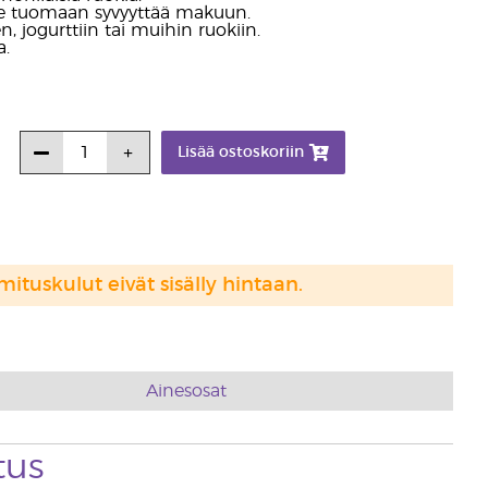
älle tuomaan syvyyttää makuun.
n, jogurttiin tai muihin ruokiin.
a.
Lisää ostoskoriin
mituskulut eivät sisälly hintaan.
Ainesosat
tus