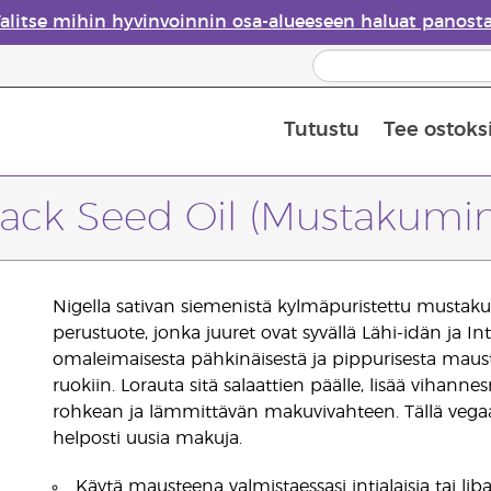
alitse mihin hyvinvoinnin osa-alueeseen haluat panost
Tutustu
Tee ostoks
Eteeristen öljyjen turvallisuus
Viimeinen mahdollisuus: 50 % alen
lack Seed Oil (Mustakumin
Nigella sativan siemenistä kylmäpuristettu mustak
perustuote, jonka juuret ovat syvällä Lähi-idän ja 
omaleimaisesta pähkinäisestä ja pippurisesta mausta
ruokiin. Lorauta sitä salaattien päälle, lisää vihan
rohkean ja lämmittävän makuvivahteen. Tällä vegaani
helposti uusia makuja.
Käytä mausteena valmistaessasi intialaisia tai liba