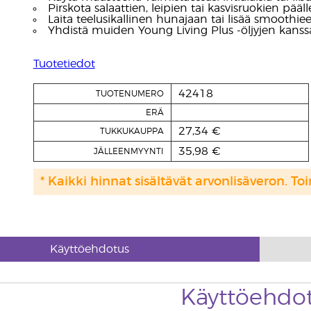
Pirskota salaattien, leipien tai kasvisruokien pä
Laita teelusikallinen hunajaan tai lisää smoothiee
Yhdistä muiden Young Living Plus -öljyjen kanss
Tuotetiedot
42418
TUOTENUMERO
ERÄ
27,34 €
TUKKUKAUPPA
35,98 €
JÄLLEENMYYNTI
* Kaikki hinnat sisältävät arvonlisäveron. Toi
Käyttöehdotus
Käyttöehdo