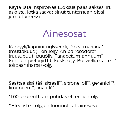
Käytä tätä inspiroivaa tuoksua päästääksesi irti
asioista, jotka saavat sinut tuntemaan olosi
jumiutuneeksi.
Ainesosat
Kapryyli/kapriinitriglyseridi, Picea mariana*
(mustakuusi) -lehtiöljy, Aniba rosodora*
(ruusupuu) -puuöljy, Tanacetum annuum*
(sininen pietaryrtti) -kukkaöljy, Boswellia carterii*
(olibaanihartsi) -öljy.
Saattaa sisältää: sitraali**, sitronelloli**, geranioli**,
limoneeni**, linaloli**.
*100-prosenttisen puhdas eteerinen öljy.
**Eteeristen öljyjen luonnolliset ainesosat.