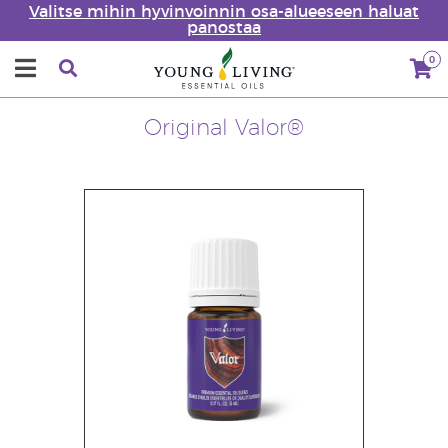
Valitse mihin hyvinvoinnin osa-alueeseen haluat
panostaa
0
Original Valor®