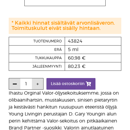
* Kaikki hinnat sisältävät arvonlisäveron.
Toimituskulut eivät sisälly hintaan.
43824
TUOTENUMERO
5 ml
ERÄ
60,98 €
TUKKUKAUPPA
80,23 €
JÄLLEENMYYNTI
Lisää ostoskoriin
Ihastu Orginal Valor-öljysekoituksemme, jossa on
olibaanihartsin, mustakuusen, sinisen pietaryrtin
ja kestävästi hankitun ruusupuun eteeristä öljyjä.
Young Livingin perustajan D. Gary Youngin alun
perin kehittämä Valor-sekoitus on pitkäaikainen
Brand Partner -suosikki. Valorin ainutlaatuinen