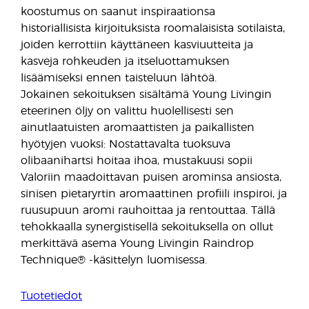
koostumus on saanut inspiraationsa
historiallisista kirjoituksista roomalaisista sotilaista,
joiden kerrottiin käyttäneen kasviuutteita ja
kasveja rohkeuden ja itseluottamuksen
lisäämiseksi ennen taisteluun lähtöä.
Jokainen sekoituksen sisältämä Young Livingin
eteerinen öljy on valittu huolellisesti sen
ainutlaatuisten aromaattisten ja paikallisten
hyötyjen vuoksi: Nostattavalta tuoksuva
olibaanihartsi hoitaa ihoa, mustakuusi sopii
Valoriin maadoittavan puisen arominsa ansiosta,
sinisen pietaryrtin aromaattinen profiili inspiroi, ja
ruusupuun aromi rauhoittaa ja rentouttaa. Tällä
tehokkaalla synergistisellä sekoituksella on ollut
merkittävä asema Young Livingin Raindrop
Technique® -käsittelyn luomisessa.
Tuotetiedot