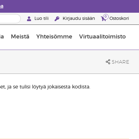
aa
0
Luo tili
Kirjaudu sisään
Ostoskori
ia
Meistä
Yhteisömme
Virtuaalitoimisto
nus valikoiduista ihonhoitotuotteista
Young Livingin ravintolisäopas
Miten eteerisiä öljyjä käytetään
SHARE
 ja se tulisi löytyä jokaisesta kodista.