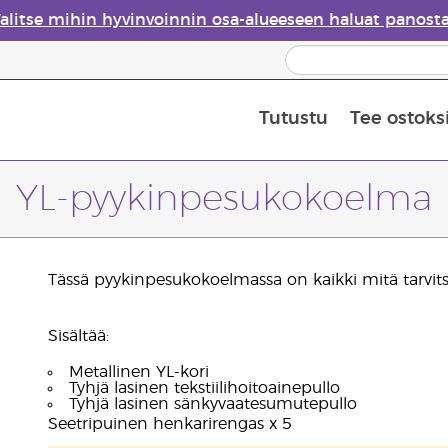
alitse mihin hyvinvoinnin osa-alueeseen haluat panost
Tutustu
Tee ostoks
Eteeristen öljyjen turvallisuus
Viimeinen mahdollisuus: 50 % alen
YL-pyykinpesukokoelma
Tässä pyykinpesukokoelmassa on kaikki mitä tarvitset,
Sisältää:
Metallinen YL-kori
Tyhjä lasinen tekstiilihoitoainepullo
Tyhjä lasinen sänkyvaatesumutepullo
Seetripuinen henkarirengas x 5