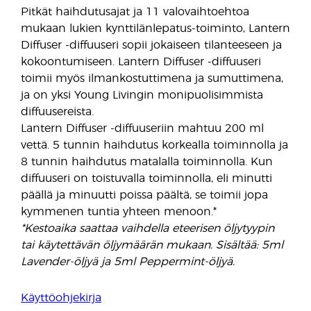
Pitkät haihdutusajat ja 11 valovaihtoehtoa
mukaan lukien kynttilänlepatus-toiminto, Lantern
Diffuser -diffuuseri sopii jokaiseen tilanteeseen ja
kokoontumiseen. Lantern Diffuser -diffuuseri
toimii myös ilmankostuttimena ja sumuttimena,
ja on yksi Young Livingin monipuolisimmista
diffuusereista.
Lantern Diffuser -diffuuseriin mahtuu 200 ml
vettä. 5 tunnin haihdutus korkealla toiminnolla ja
8 tunnin haihdutus matalalla toiminnolla. Kun
diffuuseri on toistuvalla toiminnolla, eli minutti
päällä ja minuutti poissa päältä, se toimii jopa
kymmenen tuntia yhteen menoon.*
*Kestoaika saattaa vaihdella eteerisen öljytyypin
tai käytettävän öljymäärän mukaan. Sisältää: 5ml
Lavender-öljyä ja 5ml Peppermint-öljyä.
Käyttöohjekirja