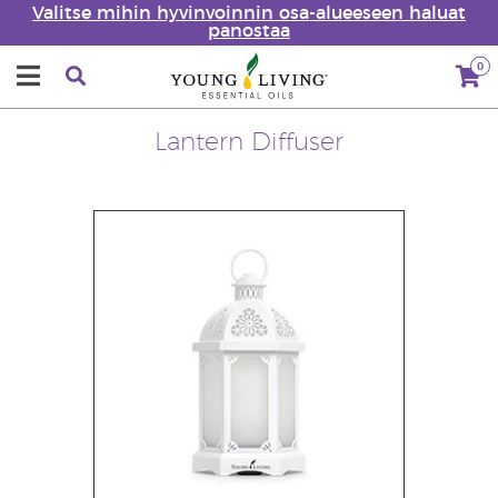
Valitse mihin hyvinvoinnin osa-alueeseen haluat
panostaa
0
Lantern Diffuser