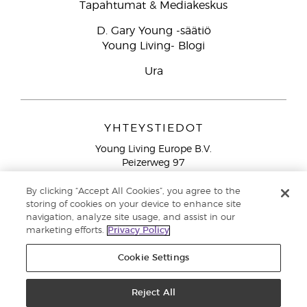
Tapahtumat & Mediakeskus
D. Gary Young -säätiö
Young Living- Blogi
Ura
YHTEYSTIEDOT
Young Living Europe B.V.
Peizerweg 97
9727 AJ Groningen
Netherlands
By clicking “Accept All Cookies”, you agree to the
storing of cookies on your device to enhance site
Ilmainen yhteydenotto lankanumeroista Suomesta
0800
navigation, analyze site usage, and assist in our
913 239
marketing efforts.
Privacy Policy
Email: asiakaspalvelu@youngliving.com
Cookie Settings
Tekijänoikeus © 2021 Young Living Essential Oils. Kaikki oikeudet
pidätetään. |
Reject All
Yksityisyydensuoja