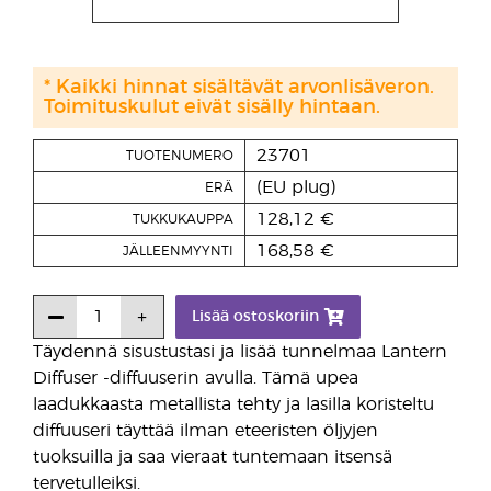
* Kaikki hinnat sisältävät arvonlisäveron.
Toimituskulut eivät sisälly hintaan.
23701
TUOTENUMERO
(EU plug)
ERÄ
128,12 €
TUKKUKAUPPA
168,58 €
JÄLLEENMYYNTI
Lisää ostoskoriin
Täydennä sisustustasi ja lisää tunnelmaa Lantern
Diffuser -diffuuserin avulla. Tämä upea
laadukkaasta metallista tehty ja lasilla koristeltu
diffuuseri täyttää ilman eteeristen öljyjen
tuoksuilla ja saa vieraat tuntemaan itsensä
tervetulleiksi.