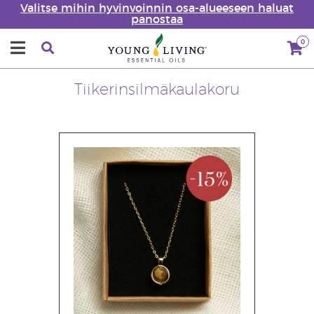
Valitse mihin hyvinvoinnin osa-alueeseen haluat
panostaa
0
Tiikerinsilmäkaulakoru