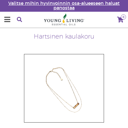
Valitse mihin hyvinvoinnin osa-alueeseen haluat
panostaa
0
Hartsinen kaulakoru