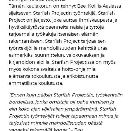
Tämän kaulakorun on tehnyt Bee, Koillis-Aasiassa
sijaitsevan Starfish Projectin työntekijä. Starfish
Project on järjestö, joka auttaa ihmiskaupasta ja
hyväksikäytöstä paenneita naisia ja tyttöjä
tarjoamalla työkaluja itsenäisen elämän
rakentamiseen. Starfish Project tarjoaa sen
työntekijöille mahdollisuuden kehittää uraa
esimerkiksi suunnittelun, valokuvauksen ja
kirjanpidon aloilla. Starfish Projectissa on myös
myös kokonaisvaltaisia hoito-ohjelmia,
elämäntaitokoulutusta ja erikoistunutta
ammatillista koulutusta.
“Ennen kuin pääsin Starfish Projectiin, työskentelin
bordellissa, jonka omistaja oli paha ihminen ja
elin koko ajan väkivallan ympäröimänä. Starfish
Projectin työntekijät tulivat tapaamaan minua ja
tarjosivat minulle mahdollisuuden päästä
vapaaksi tekemällä koruja.”
– Bee