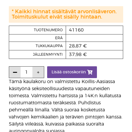
* Kaikki hinnat sisältävät arvonlisäveron.
Toimituskulut eivät sisälly hintaan.
41160
TUOTENUMERO
ERÄ
28,87 €
TUKKUKAUPPA
37,98 €
JÄLLEENMYYNTI
Lisää ostoskoriin
Tämä kaulakoru on valmistettu Koillis-Aasiassa
käsityönä seksiteollisuudesta vapautuneiden
toimesta. Valmistettu hartsista ja 14K:n kullatusta
ruostumattomasta teräksestä. Puhdistus
pehmeällä liinalla. Vältä suoraa kosketusta
vahvojen kemikaalien ja terävien pintojen kanssa.
Säilytä viileässä, kuivassa paikassa suoralta
auringonvalolta suojassa.