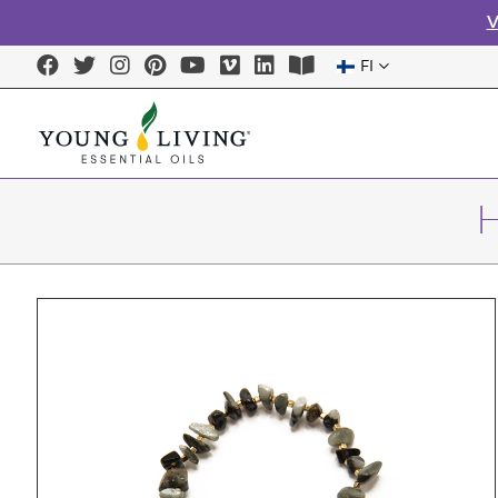
V
FI
H