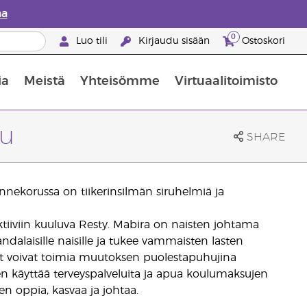
aa
0
Luo tili
Kirjaudu sisään
Ostoskori
ia
Meistä
Yhteisömme
Virtuaalitoimisto
nus valikoiduista ihonhoitotuotteista
Young Livingin ravintolisäopas
Miten eteerisiä öljyjä käytetään
ru
SHARE
nnekorussa on tiikerinsilmän siruhelmiä ja
tiiviin kuuluva Resty. Mabira on naisten johtama
ndalaisille naisille ja tukee vammaisten lasten
set voivat toimia muutoksen puolestapuhujina
n käyttää terveyspalveluita ja apua koulumaksujen
n oppia, kasvaa ja johtaa.