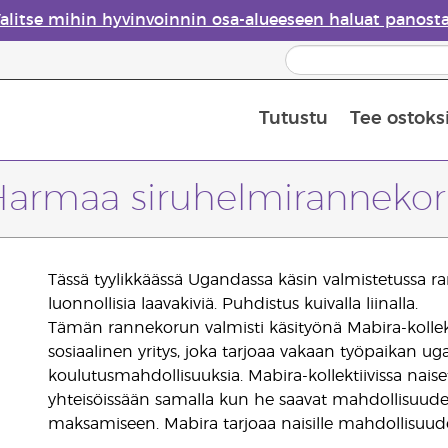
alitse mihin hyvinvoinnin osa-alueeseen haluat panost
Tutustu
Tee ostoks
Eteeristen öljyjen turvallisuus
Viimeinen mahdollisuus: 50 % alen
armaa siruhelmiranneko
Tässä tyylikkäässä Ugandassa käsin valmistetussa ra
luonnollisia laavakiviä. Puhdistus kuivalla liinalla.
Tämän rannekorun valmisti käsityönä Mabira-kollek
sosiaalinen yritys, joka tarjoaa vakaan työpaikan uga
koulutusmahdollisuuksia. Mabira-kollektiivissa nai
yhteisöissään samalla kun he saavat mahdollisuude
maksamiseen. Mabira tarjoaa naisille mahdollisuude