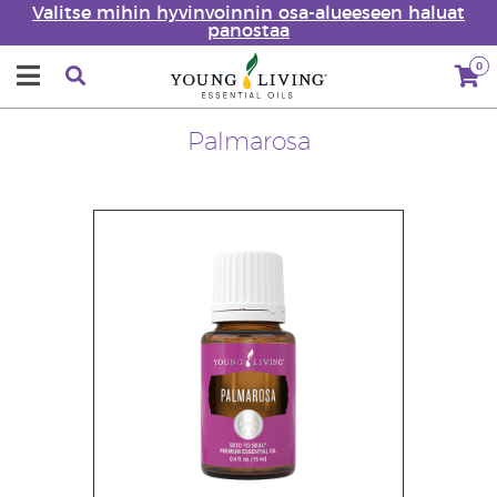
Valitse mihin hyvinvoinnin osa-alueeseen haluat
panostaa
0
Palmarosa