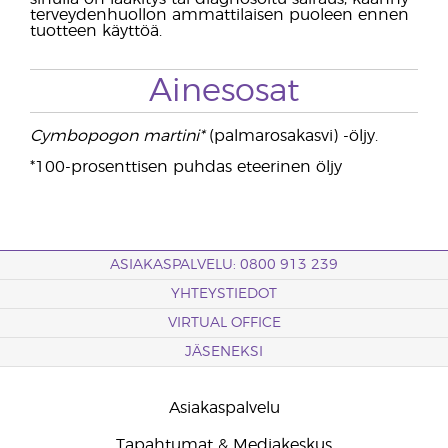
terveydenhuollon ammattilaisen puoleen ennen
tuotteen käyttöä.
Ainesosat
Cymbopogon martini*
(palmarosakasvi) -öljy.
*100-prosenttisen puhdas eteerinen öljy
ASIAKASPALVELU: 0800 913 239
YHTEYSTIEDOT
VIRTUAL OFFICE
JÄSENEKSI
Asiakaspalvelu
Tapahtumat & Mediakeskus