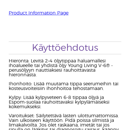
Product Information Page
Käyttöehdotus
Hieronta: Levitä 2–4 öljytippaa haluamallesi
ihoalueelle tai yhdistä öljy Young Living V-6® -
perusöljyyn nauttiaksesi rauhoittavasta
hieronnasta.
Ihonhoito: Lisää muutama tippa seerumeihin tai
kosteusvoiteisiin ihonhoitoa tehostamaan.
Kylpy: Lisää kylpyveteen 6-8 tippaa öljyä ja
Espom-suolaa rauhoittavaksi kylpylämäiseksi
kokemukseksi.
Varoitukset: Säilytettävä lasten ulottumattomissa.
Vain ulkoiseen käyttöön. Pidä poissa silmistä ja
limakalvoilta. Jos olet raskaana, imetät tai jos
sinulla on lääkitys tai diagnosoitu sairaus, käänny