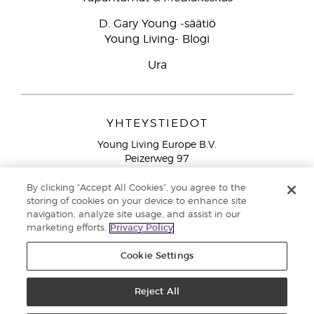
D. Gary Young -säätiö
Young Living- Blogi
Ura
YHTEYSTIEDOT
Young Living Europe B.V.
Peizerweg 97
9727 AJ Groningen
Netherlands
By clicking “Accept All Cookies”, you agree to the
storing of cookies on your device to enhance site
Ilmainen yhteydenotto lankanumeroista Suomesta
0800
navigation, analyze site usage, and assist in our
913 239
marketing efforts.
Privacy Policy
Email: asiakaspalvelu@youngliving.com
Cookie Settings
Tekijänoikeus © 2021 Young Living Essential Oils. Kaikki oikeudet
pidätetään. |
Reject All
Yksityisyydensuoja