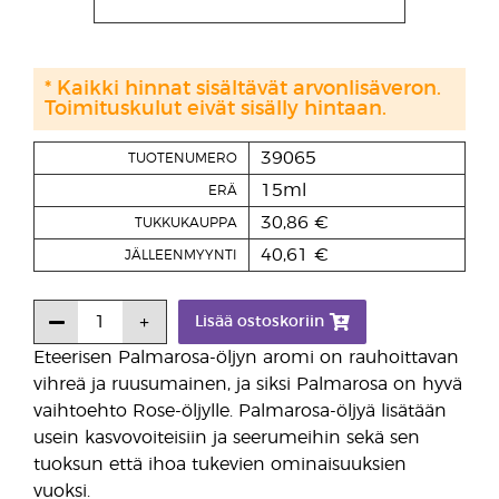
* Kaikki hinnat sisältävät arvonlisäveron.
Toimituskulut eivät sisälly hintaan.
39065
TUOTENUMERO
15ml
ERÄ
30,86 €
TUKKUKAUPPA
40,61 €
JÄLLEENMYYNTI
Lisää ostoskoriin
Eteerisen Palmarosa-öljyn aromi on rauhoittavan
vihreä ja ruusumainen, ja siksi Palmarosa on hyvä
vaihtoehto Rose-öljylle. Palmarosa-öljyä lisätään
usein kasvovoiteisiin ja seerumeihin sekä sen
tuoksun että ihoa tukevien ominaisuuksien
vuoksi.