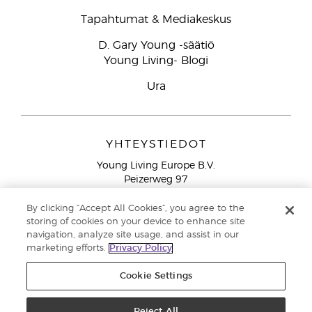
Tapahtumat & Mediakeskus
D. Gary Young -säätiö
Young Living- Blogi
Ura
YHTEYSTIEDOT
Young Living Europe B.V.
Peizerweg 97
9727 AJ Groningen
Netherlands
By clicking “Accept All Cookies”, you agree to the
storing of cookies on your device to enhance site
Ilmainen yhteydenotto lankanumeroista Suomesta
0800
navigation, analyze site usage, and assist in our
913 239
marketing efforts.
Privacy Policy
Email: asiakaspalvelu@youngliving.com
Cookie Settings
Tekijänoikeus © 2021 Young Living Essential Oils. Kaikki oikeudet
pidätetään. |
Reject All
Yksityisyydensuoja