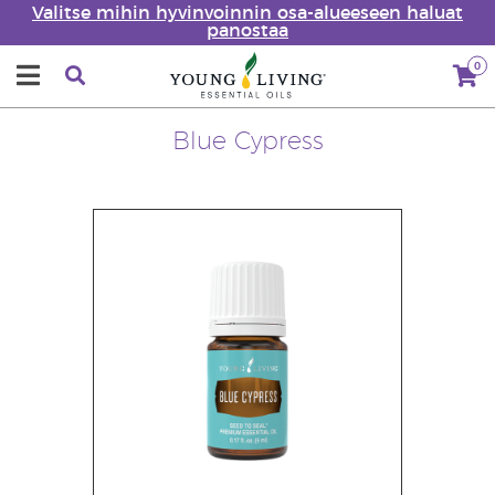
Valitse mihin hyvinvoinnin osa-alueeseen haluat
panostaa
0
Blue Cypress