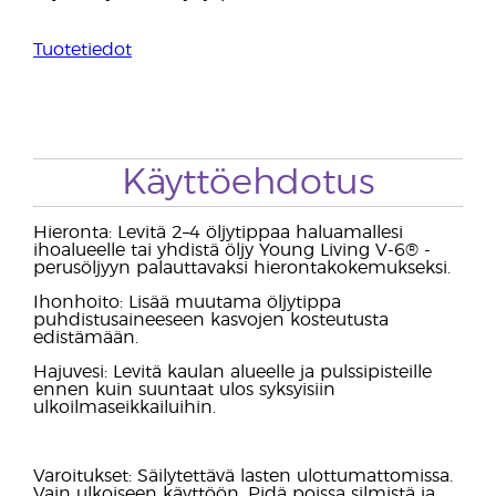
Tuotetiedot
Käyttöehdotus
Hieronta: Levitä 2–4 öljytippaa haluamallesi
ihoalueelle tai yhdistä öljy Young Living V-6® -
perusöljyyn palauttavaksi hierontakokemukseksi.
Ihonhoito: Lisää muutama öljytippa
puhdistusaineeseen kasvojen kosteutusta
edistämään.
Hajuvesi: Levitä kaulan alueelle ja pulssipisteille
ennen kuin suuntaat ulos syksyisiin
ulkoilmaseikkailuihin.
Varoitukset: Säilytettävä lasten ulottumattomissa.
Vain ulkoiseen käyttöön. Pidä poissa silmistä ja