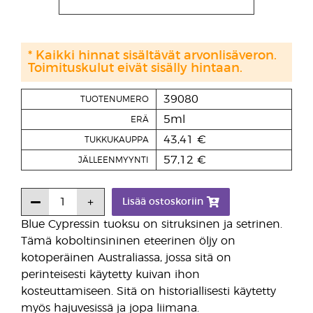
* Kaikki hinnat sisältävät arvonlisäveron.
Toimituskulut eivät sisälly hintaan.
39080
TUOTENUMERO
5ml
ERÄ
43,41 €
TUKKUKAUPPA
57,12 €
JÄLLEENMYYNTI
Lisää ostoskoriin
Blue Cypressin tuoksu on sitruksinen ja setrinen.
Tämä koboltinsininen eteerinen öljy on
kotoperäinen Australiassa, jossa sitä on
perinteisesti käytetty kuivan ihon
kosteuttamiseen. Sitä on historiallisesti käytetty
myös hajuvesissä ja jopa liimana.