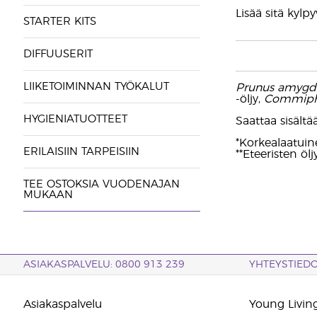
Lisää sitä kyl
STARTER KITS
DIFFUUSERIT
LIIKETOIMINNAN TYÖKALUT
Prunus amygda
-öljy,
Commiph
HYGIENIATUOTTEET
Saattaa sisältää:
*Korkealaatuin
ERILAISIIN TARPEISIIN
**Eteeristen öl
TEE OSTOKSIA VUODENAJAN
MUKAAN
ASIAKASPALVELU: 0800 913 239
YHTEYSTIED
Asiakaspalvelu
Young Living