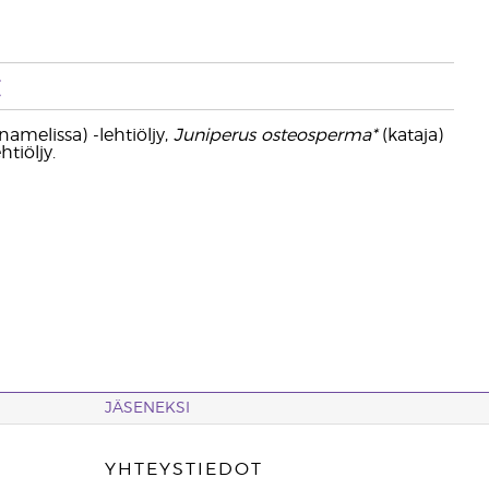
t
namelissa) -lehtiöljy,
Juniperus osteosperma*
(kataja)
tiöljy.
JÄSENEKSI
YHTEYSTIEDOT