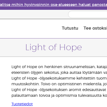
alitse mihin hyvinvoinnin osa-alueeseen haluat panost
Tutustu
Tee ostoks
Eteeristen öljyjen turvallisuus
Viimeinen mahdollisuus: 50 % alen
Light of Hope
Light of Hope on henkinen sitruunamelissan, kataj
eteeristen öljyjen sekoitus, joka auttaa löytämään
Light of Hope -öljysekoituksemme kehitettiin tuoma
muutoskohtiin. Toivo on optimistinen mielentila, jo
Light of Hope -öljysekoituksen aromit edesauttavat r
palauttamaan toivoa ja optimismia tulevaisuutta k
Tuotetiedot