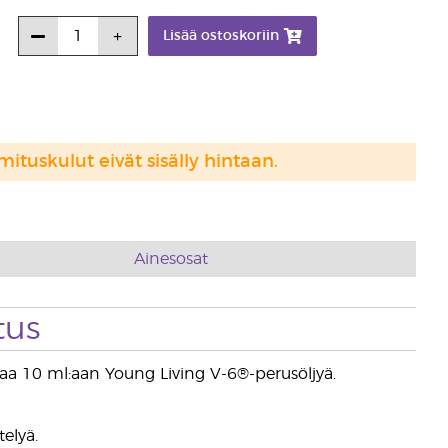
Lisää ostoskoriin
mituskulut eivät sisälly hintaan.
Ainesosat
tus
ppaa 10 ml:aan Young Living V-6®-perusöljyä.
elyä.