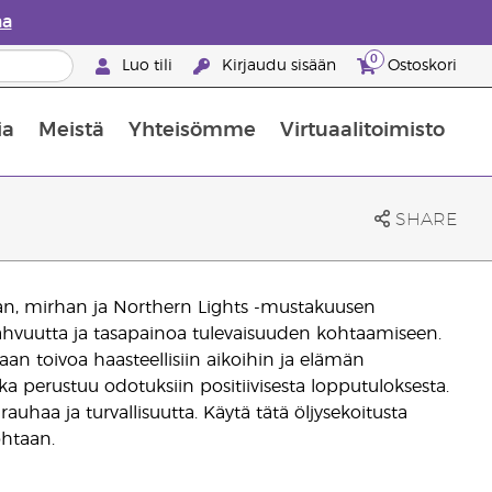
aa
0
Luo tili
Kirjaudu sisään
Ostoskori
ia
Meistä
Yhteisömme
Virtuaalitoimisto
nus valikoiduista ihonhoitotuotteista
Young Livingin ravintolisäopas
Miten eteerisiä öljyjä käytetään
SHARE
an, mirhan ja Northern Lights -mustakuusen
 vahvuutta ja tasapainoa tulevaisuuden kohtaamiseen.
an toivoa haasteellisiin aikoihin ja elämän
ka perustuu odotuksiin positiivisesta lopputuloksesta.
auhaa ja turvallisuutta. Käytä tätä öljysekoitusta
ohtaan.