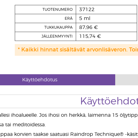
37122
TUOTENUMERO
5 ml
ERÄ
87,96 €
TUKKUKAUPPA
115,74 €
JÄLLEENMYYNTI
* Kaikki hinnat sisältävät arvonlisäveron. Toi
Käyttöehdotus
Käyttöehdo
llesi ihoalueelle. Jos ihosi on herkkä, laimenna 15 öljyti
sa tai meditoidessa.
ytippaa korvien taakse saatuasi Raindrop Technique® -käsitt