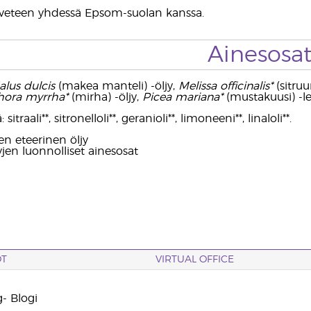
pyveteen yhdessä Epsom-suolan kanssa.
Ainesosa
lus dulcis
(makea manteli) -öljy,
Melissa officinalis*
(sitruu
ora myrrha*
(mirha) -öljy,
Picea mariana*
(mustakuusi) -leh
 sitraali**, sitronelloli**, geranioli**, limoneeni**, linaloli**.
en eteerinen öljy
jyjen luonnolliset ainesosat
OT
VIRTUAL OFFICE
- Blogi