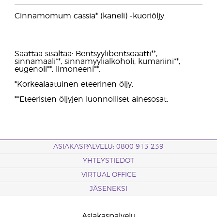
Cinnamomum cassia* (kaneli) -kuoriöljy.
Saattaa sisältää: Bentsyylibentsoaatti**,
sinnamaali**, sinnamyylialkoholi, kumariini**,
eugenoli**, limoneeni**.
*Korkealaatuinen eteerinen öljy.
**Eteeristen öljyjen luonnolliset ainesosat.
ASIAKASPALVELU: 0800 913 239
YHTEYSTIEDOT
VIRTUAL OFFICE
JÄSENEKSI
Asiakaspalvelu