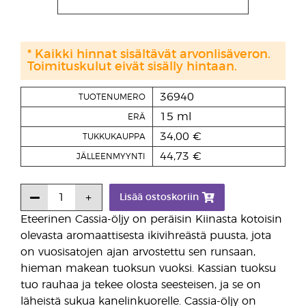
* Kaikki hinnat sisältävät arvonlisäveron.
Toimituskulut eivät sisälly hintaan.
36940
TUOTENUMERO
15 ml
ERÄ
34,00 €
TUKKUKAUPPA
44,73 €
JÄLLEENMYYNTI
Lisää ostoskoriin
Eteerinen Cassia-öljy on peräisin Kiinasta kotoisin
olevasta aromaattisesta ikivihreästä puusta, jota
on vuosisatojen ajan arvostettu sen runsaan,
hieman makean tuoksun vuoksi. Kassian tuoksu
tuo rauhaa ja tekee olosta seesteisen, ja se on
läheistä sukua kanelinkuorelle. Cassia-öljy on