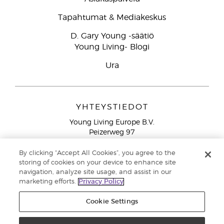
Tapahtumat & Mediakeskus
D. Gary Young -säätiö
Young Living- Blogi
Ura
YHTEYSTIEDOT
Young Living Europe B.V.
Peizerweg 97
9727 AJ Groningen
Netherlands
By clicking “Accept All Cookies”, you agree to the
storing of cookies on your device to enhance site
Ilmainen yhteydenotto lankanumeroista Suomesta
0800
navigation, analyze site usage, and assist in our
913 239
marketing efforts.
Privacy Policy
Email: asiakaspalvelu@youngliving.com
Cookie Settings
Tekijänoikeus © 2021 Young Living Essential Oils. Kaikki oikeudet