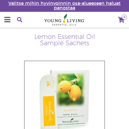
Valitse mihin hyvinvoinnin osa-alueeseen haluat
panostaa
0
Lemon Essential Oil
Sample Sachets