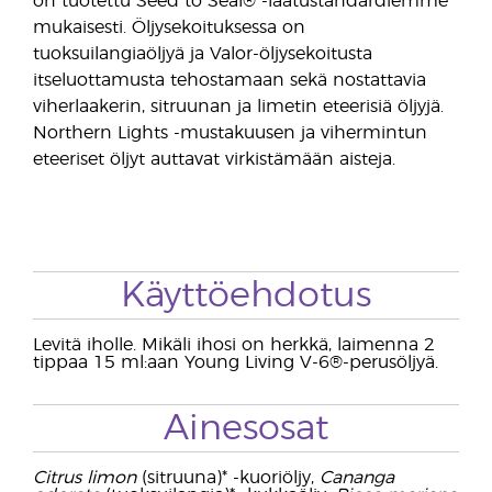
on tuotettu Seed to Seal® -laatustandardiemme
mukaisesti. Öljysekoituksessa on
tuoksuilangiaöljyä ja Valor-öljysekoitusta
itseluottamusta tehostamaan sekä nostattavia
viherlaakerin, sitruunan ja limetin eteerisiä öljyjä.
Northern Lights -mustakuusen ja vihermintun
eteeriset öljyt auttavat virkistämään aisteja.
Käyttöehdotus
Levitä iholle. Mikäli ihosi on herkkä, laimenna 2
tippaa 15 ml:aan Young Living V-6®-perusöljyä.
Ainesosat
Citrus limon
(sitruuna)* -kuoriöljy,
Cananga