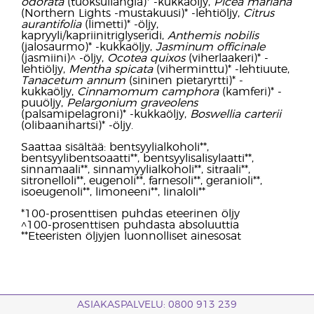
odorata
(tuoksuilangia)* -kukkaöljy,
Picea mariana
(Northern Lights -mustakuusi)* -lehtiöljy,
Citrus
aurantifolia
(limetti)* -öljy,
kapryyli/kapriinitriglyseridi,
Anthemis nobilis
(jalosaurmo)* -kukkaöljy,
Jasminum officinale
(jasmiini)^ -öljy,
Ocotea quixos
(viherlaakeri)* -
lehtiöljy,
Mentha spicata
(viherminttu)* -lehtiuute,
Tanacetum annum
(sininen pietaryrtti)* -
kukkaöljy,
Cinnamomum camphora
(kamferi)* -
puuöljy,
Pelargonium graveolens
(palsamipelagroni)* -kukkaöljy,
Boswellia carterii
(olibaanihartsi)* -öljy.
Saattaa sisältää: bentsyylialkoholi**,
bentsyylibentsoaatti**, bentsyylisalisylaatti**,
sinnamaali**, sinnamyylialkoholi**, sitraali**,
sitronelloli**, eugenoli**, farnesoli**, geranioli**,
isoeugenoli**, limoneeni**, linaloli**
*100-prosenttisen puhdas eteerinen öljy
^100-prosenttisen puhdasta absoluuttia
**Eteeristen öljyjen luonnolliset ainesosat
ASIAKASPALVELU: 0800 913 239