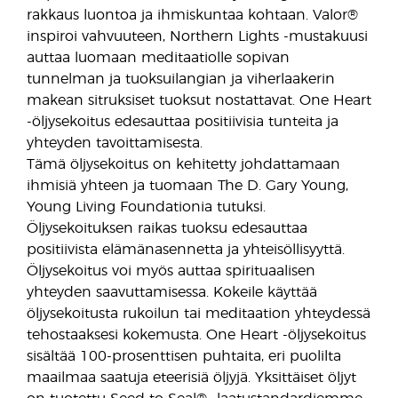
rakkaus luontoa ja ihmiskuntaa kohtaan. Valor®
inspiroi vahvuuteen, Northern Lights -mustakuusi
auttaa luomaan meditaatiolle sopivan
tunnelman ja tuoksuilangian ja viherlaakerin
makean sitruksiset tuoksut nostattavat. One Heart
-öljysekoitus edesauttaa positiivisia tunteita ja
yhteyden tavoittamisesta.
Tämä öljysekoitus on kehitetty johdattamaan
ihmisiä yhteen ja tuomaan The D. Gary Young,
Young Living Foundationia tutuksi.
Öljysekoituksen raikas tuoksu edesauttaa
positiivista elämänasennetta ja yhteisöllisyyttä.
Öljysekoitus voi myös auttaa spirituaalisen
yhteyden saavuttamisessa. Kokeile käyttää
öljysekoitusta rukoilun tai meditaation yhteydessä
tehostaaksesi kokemusta. One Heart -öljysekoitus
sisältää 100-prosenttisen puhtaita, eri puolilta
maailmaa saatuja eteerisiä öljyjä. Yksittäiset öljyt