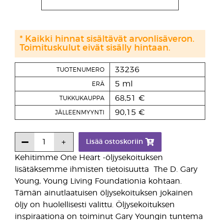
* Kaikki hinnat sisältävät arvonlisäveron.
Toimituskulut eivät sisälly hintaan.
33236
TUOTENUMERO
5 ml
ERÄ
68,51 €
TUKKUKAUPPA
90,15 €
JÄLLEENMYYNTI
Lisää ostoskoriin
Kehitimme One Heart -öljysekoituksen
lisätäksemme ihmisten tietoisuutta The D. Gary
Young, Young Living Foundationia kohtaan.
Tämän ainutlaatuisen öljysekoituksen jokainen
öljy on huolellisesti valittu. Öljysekoituksen
inspiraationa on toiminut Gary Youngin tuntema