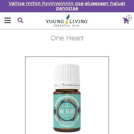
Valitse mihin hyvinvoinnin osa-alueeseen haluat
panostaa
0
One Heart