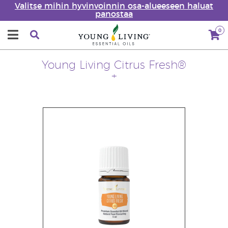
Valitse mihin hyvinvoinnin osa-alueeseen haluat
panostaa
0
Young Living Citrus Fresh®
+