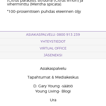
(Citrus paradisi), sitruuna (Citrus limon) ja
viherminttu (Mentha spicata).
*100-prosenttisen puhdas eteerinen öljy
ASIAKASPALVELU: 0800 913 239
YHTEYSTIEDOT
VIRTUAL OFFICE
JÄSENEKSI
Asiakaspalvelu
Tapahtumat & Mediakeskus
D. Gary Young -säätiö
Young Living- Blogi
Ura