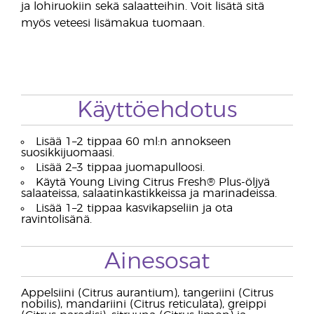
ja lohiruokiin sekä salaatteihin. Voit lisätä sitä
myös veteesi lisämakua tuomaan.
Käyttöehdotus
Lisää 1–2 tippaa 60 ml:n annokseen
suosikkijuomaasi.
Lisää 2–3 tippaa juomapulloosi.
Käytä Young Living Citrus Fresh® Plus-öljyä
salaateissa, salaatinkastikkeissa ja marinadeissa.
Lisää 1–2 tippaa kasvikapseliin ja ota
ravintolisänä.
Ainesosat
Appelsiini (Citrus aurantium), tangeriini (Citrus
nobilis), mandariini (Citrus reticulata), greippi