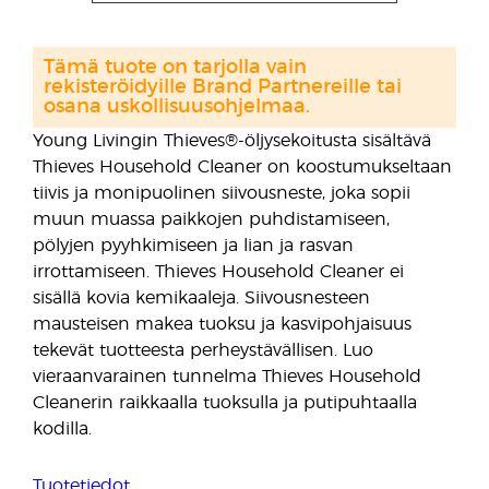
Tämä tuote on tarjolla vain
rekisteröidyille Brand Partnereille tai
osana uskollisuusohjelmaa.
Young Livingin Thieves®-öljysekoitusta sisältävä
Thieves Household Cleaner on koostumukseltaan
tiivis ja monipuolinen siivousneste, joka sopii
muun muassa paikkojen puhdistamiseen,
pölyjen pyyhkimiseen ja lian ja rasvan
irrottamiseen. Thieves Household Cleaner ei
sisällä kovia kemikaaleja. Siivousnesteen
mausteisen makea tuoksu ja kasvipohjaisuus
tekevät tuotteesta perheystävällisen. Luo
vieraanvarainen tunnelma Thieves Household
Cleanerin raikkaalla tuoksulla ja putipuhtaalla
kodilla.
Tuotetiedot