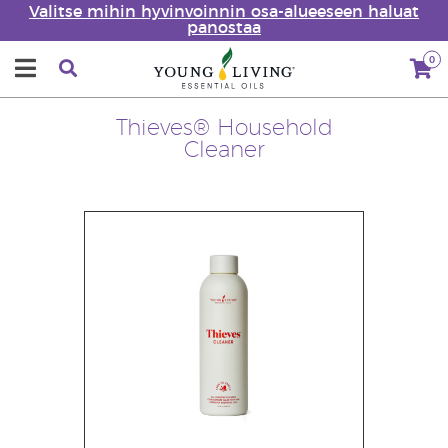
Valitse mihin hyvinvoinnin osa-alueeseen haluat
panostaa
0
Thieves® Household
Cleaner