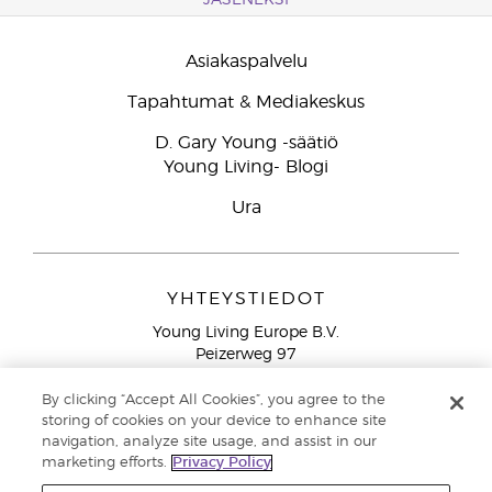
JÄSENEKSI
Asiakaspalvelu
Tapahtumat & Mediakeskus
D. Gary Young -säätiö
Young Living- Blogi
Ura
YHTEYSTIEDOT
Young Living Europe B.V.
Peizerweg 97
9727 AJ Groningen
Netherlands
By clicking “Accept All Cookies”, you agree to the
storing of cookies on your device to enhance site
Ilmainen yhteydenotto lankanumeroista Suomesta
0800
navigation, analyze site usage, and assist in our
913 239
marketing efforts.
Privacy Policy
Email: asiakaspalvelu@youngliving.com