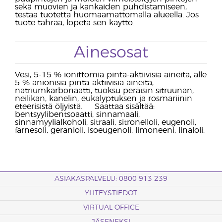
sekä muovien ja kankaiden puhdistamiseen,
testaa tuotetta huomaamattomalla alueella. Jos
tuote tahraa, lopeta sen käyttö.
Ainesosat
Vesi, 5-15 % ionittomia pinta-aktiivisia aineita, alle
5 % anionisia pinta-aktiivisia aineita,
natriumkarbonaatti, tuoksu peräisin sitruunan,
neilikan, kanelin, eukalyptuksen ja rosmariinin
eteerisistä öljyistä. Saattaa sisältää:
bentsyylibentsoaatti, sinnamaali,
sinnamyylialkoholi, sitraali, sitronelloli, eugenoli,
farnesoli, geranioli, isoeugenoli, limoneeni, linaloli.
ASIAKASPALVELU: 0800 913 239
YHTEYSTIEDOT
VIRTUAL OFFICE